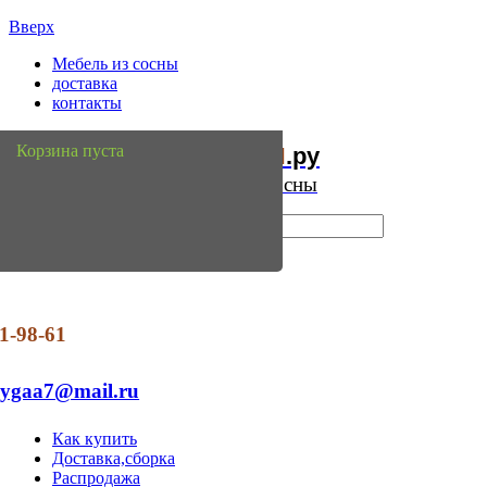
Вверх
Мебель из сосны
доставка
контакты
Мебель
Сосны
Корзина пуста
из
.ру
Интернет магазин мебели из сосны
1-98-61
dygaa7@mail.ru
Как купить
Доставка,сборка
Распродажа