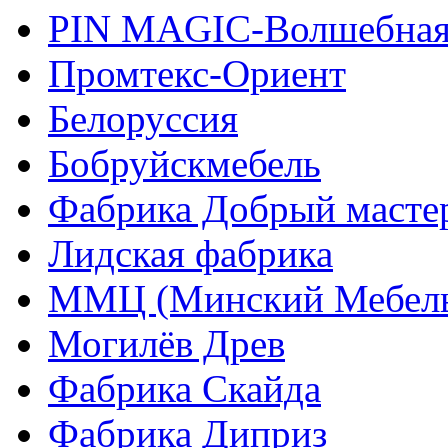
PIN MAGIС-Волшебная
Промтекс-Ориент
Белоруссия
Бобруйскмебель
Фабрика Добрый масте
Лидская фабрика
ММЦ (Минский Мебель
Могилёв Древ
Фабрика Скайда
Фабрика Диприз