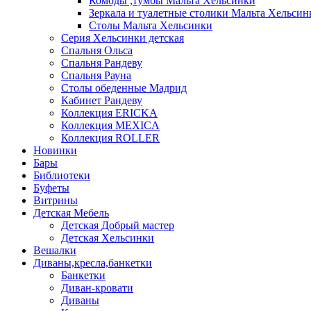
Комоды ,тумбы Мальта Хельсинки
Зеркала и туалетные столики Мальта Хельсин
Столы Мальта Хельсинки
Серия Хельсинки детская
Спальня Ольса
Спальня Рандеву
Спальня Рауна
Столы обеденные Мадрид
Кабинет Рандеву
Коллекция ERICKA
Коллекция MEXICA
Коллекция ROLLER
Новинки
Бары
Библиотеки
Буфеты
Витрины
Детская Мебель
Детская Добрый мастер
Детская Хельсинки
Вешалки
Диваны,кресла,банкетки
Банкетки
Диван-кровати
Диваны