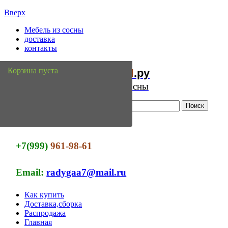
Вверх
Мебель из сосны
доставка
контакты
Мебель
Сосны
Корзина пуста
из
.ру
Интернет магазин мебели из сосны
+7(999)
961-98-61
Email:
radygaa7@mail.ru
Как купить
Доставка,сборка
Распродажа
Главная