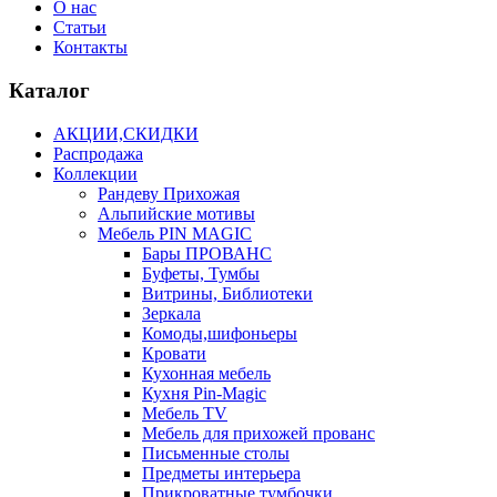
О нас
Статьи
Контакты
Каталог
АКЦИИ,СКИДКИ
Распродажа
Коллекции
Рандеву Прихожая
Альпийские мотивы
Мебель PIN MAGIС
Бары ПРОВАНС
Буфеты, Тумбы
Витрины, Библиотеки
Зеркала
Комоды,шифоньеры
Кровати
Кухонная мебель
Кухня Pin-Magic
Мебель TV
Мебель для прихожей прованс
Письменные столы
Предметы интерьера
Прикроватные тумбочки