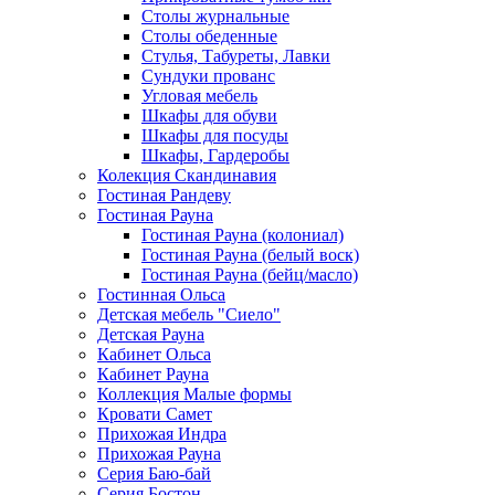
Столы журнальные
Столы обеденные
Стулья, Табуреты, Лавки
Сундуки прованс
Угловая мебель
Шкафы для обуви
Шкафы для посуды
Шкафы, Гардеробы
Колекция Скандинавия
Гостиная Рандеву
Гостиная Рауна
Гостиная Рауна (колониал)
Гостиная Рауна (белый воск)
Гостиная Рауна (бейц/масло)
Гостинная Ольса
Детская мебель "Сиело"
Детская Рауна
Кабинет Ольса
Кабинет Рауна
Коллекция Малые формы
Кровати Самет
Прихожая Индра
Прихожая Рауна
Серия Баю-бай
Серия Бостон