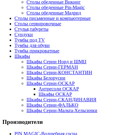
Столы обеденные Викинг
Столы обеденные Pin-Magic
Столы обеденные Мадрид
Столы письменные и компьютерные
Столы сервировочные
Стулья,табуреты
Сундуки
Тумбы под TV
Тумбы для обуви
Тумбы прикроватные
Шкафы
Шкафы Серии Норд и ШМЦ
Шкафы Серии-ГЕРМАН
Шкафы Серии-КОНСТАНТИН
Шкафы Белорусии
Шкафы Серии-ОСКАР
Антресоли ОСКАР
Шкафы ОСКАР
Шкафы Серии-СКАНДИНАВИЯ
Шкафы Серии-ФАЛЬКО
Шкафы Серии-Мальта-Хельсинки
Производители
PIN MAGIС-Волшебная сосна