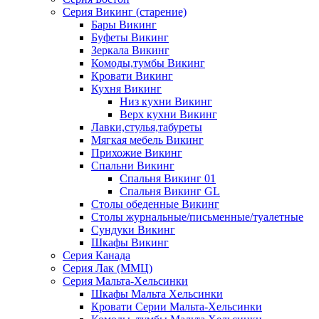
Серия Викинг (старение)
Бары Викинг
Буфеты Викинг
Зеркала Викинг
Комоды,тумбы Викинг
Кровати Викинг
Кухня Викинг
Низ кухни Викинг
Верх кухни Викинг
Лавки,стулья,табуреты
Мягкая мебель Викинг
Прихожие Викинг
Спальни Викинг
Спальня Викинг 01
Спальня Викинг GL
Столы обеденные Викинг
Столы журнальные/письменные/туалетные
Сундуки Викинг
Шкафы Викинг
Серия Канада
Серия Лак (ММЦ)
Серия Мальта-Хельсинки
Шкафы Мальта Хельсинки
Кровати Серии Мальта-Хельсинки