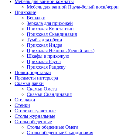
Мебель для ванной комнаты
Мебель для ванной Паула-белый воск/черри
Прихожие
Вешалки
Зеркала для прихожей
Прихожая Константин
Прихожая Скандинавия
Тумбы для обуви
Прихожая Индра
Прихожая Неаполь (белый воск)
Шкафы в прихожую
Прихожая Рауна
Прихожая Рандеву
Полки,подставки
Предметы интерьера
Скамьи,лавки
Скамьи Омега
Скамьи Скандинавия
Стеллажи
Стенки
Столики туалетные
Столы журнальные
Столы обеденные
Столы обеденные Омега
Столы обеденные Скандинавия