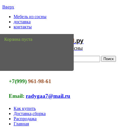
Вверх
Мебель из сосны
доставка
контакты
Мебель
Сосны
Корзина пуста
из
.ру
Интернет магазин мебели из сосны
+7(999)
961-98-61
Email:
radygaa7@mail.ru
Как купить
Доставка,сборка
Распродажа
Главная