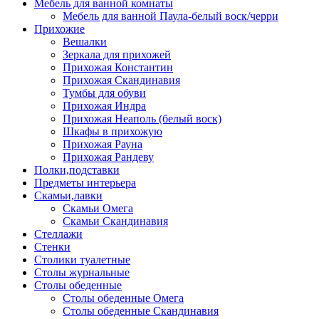
Мебель для ванной комнаты
Мебель для ванной Паула-белый воск/черри
Прихожие
Вешалки
Зеркала для прихожей
Прихожая Константин
Прихожая Скандинавия
Тумбы для обуви
Прихожая Индра
Прихожая Неаполь (белый воск)
Шкафы в прихожую
Прихожая Рауна
Прихожая Рандеву
Полки,подставки
Предметы интерьера
Скамьи,лавки
Скамьи Омега
Скамьи Скандинавия
Стеллажи
Стенки
Столики туалетные
Столы журнальные
Столы обеденные
Столы обеденные Омега
Столы обеденные Скандинавия