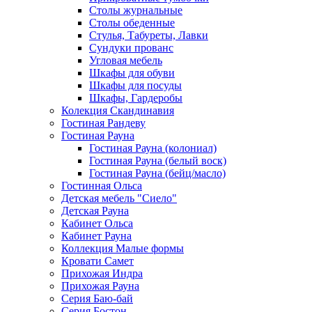
Столы журнальные
Столы обеденные
Стулья, Табуреты, Лавки
Сундуки прованс
Угловая мебель
Шкафы для обуви
Шкафы для посуды
Шкафы, Гардеробы
Колекция Скандинавия
Гостиная Рандеву
Гостиная Рауна
Гостиная Рауна (колониал)
Гостиная Рауна (белый воск)
Гостиная Рауна (бейц/масло)
Гостинная Ольса
Детская мебель "Сиело"
Детская Рауна
Кабинет Ольса
Кабинет Рауна
Коллекция Малые формы
Кровати Самет
Прихожая Индра
Прихожая Рауна
Серия Баю-бай
Серия Бостон