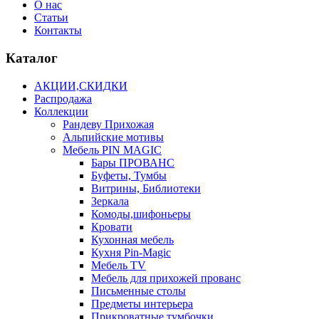
О нас
Статьи
Контакты
Каталог
АКЦИИ,СКИДКИ
Распродажа
Коллекции
Рандеву Прихожая
Альпийские мотивы
Мебель PIN MAGIС
Бары ПРОВАНС
Буфеты, Тумбы
Витрины, Библиотеки
Зеркала
Комоды,шифоньеры
Кровати
Кухонная мебель
Кухня Pin-Magic
Мебель TV
Мебель для прихожей прованс
Письменные столы
Предметы интерьера
Прикроватные тумбочки