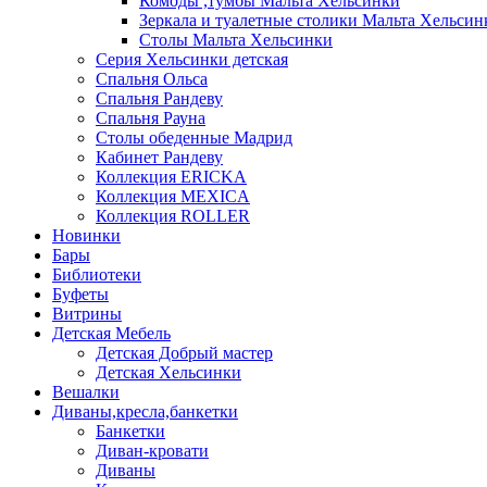
Комоды ,тумбы Мальта Хельсинки
Зеркала и туалетные столики Мальта Хельсин
Столы Мальта Хельсинки
Серия Хельсинки детская
Спальня Ольса
Спальня Рандеву
Спальня Рауна
Столы обеденные Мадрид
Кабинет Рандеву
Коллекция ERICKA
Коллекция MEXICA
Коллекция ROLLER
Новинки
Бары
Библиотеки
Буфеты
Витрины
Детская Мебель
Детская Добрый мастер
Детская Хельсинки
Вешалки
Диваны,кресла,банкетки
Банкетки
Диван-кровати
Диваны