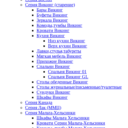
Серия Викинг (старение)
Бары Викинг
Буфеты Викинг
Зеркала Викинг
Комоды,тумбы Викинг
Кровати Викинг
Кухня Викинг
Низ кухни Викинг
Верх кухни Викинг
Лавки,стулья,табуреты
Мягкая мебель Викинг
Прихожие Викинг
Спальни Викинг
Спальня Викинг 01
Спальня Викинг GL
Столы обеденные Викинг
Столы журнальные/письменные/туалетные
Сундуки Викинг
Шкафы Викинг
Серия Канада
Серия Лак (ММЦ)
Серия Мальта-Хельсинки
Шкафы Мальта Хельсинки
Кровати Серии Мальта-Хельсинки