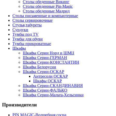
Столы обеденные Викинг
Столы обеденные Pin-Magic
Столы обеденные Мадрид
Столы письменные и компьютерные
Столы сервировочные
Стулья,табуреты
Сундуки
Тумбы под TV
Тумбы для обуви
Тумбы прикроватные
Шкафы
Шкафы Серии Норд и ШМЦ
Шкафы Серии-ГЕРМАН
Шкафы Серии-КОНСТАНТИН
Шкафы Белорусии
Шкафы Серии-ОСКАР
Антресоли ОСКАР
Шкафы ОСКАР
Шкафы Серии-СКАНДИНАВИЯ
Шкафы Серии-ФАЛЬКО
Шкафы Серии-Мальта-Хельсинки
Производители
PIN MAGIС-Волшебная сосна