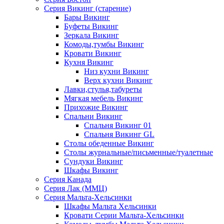
Серия Викинг (старение)
Бары Викинг
Буфеты Викинг
Зеркала Викинг
Комоды,тумбы Викинг
Кровати Викинг
Кухня Викинг
Низ кухни Викинг
Верх кухни Викинг
Лавки,стулья,табуреты
Мягкая мебель Викинг
Прихожие Викинг
Спальни Викинг
Спальня Викинг 01
Спальня Викинг GL
Столы обеденные Викинг
Столы журнальные/письменные/туалетные
Сундуки Викинг
Шкафы Викинг
Серия Канада
Серия Лак (ММЦ)
Серия Мальта-Хельсинки
Шкафы Мальта Хельсинки
Кровати Серии Мальта-Хельсинки