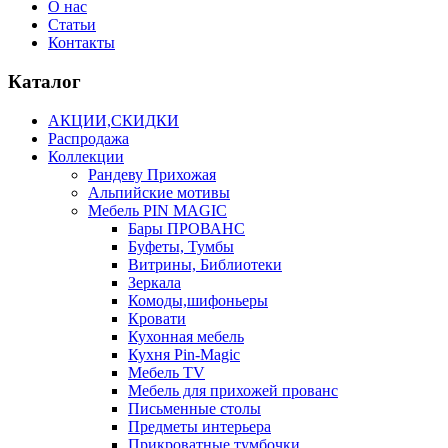
О нас
Статьи
Контакты
Каталог
АКЦИИ,СКИДКИ
Распродажа
Коллекции
Рандеву Прихожая
Альпийские мотивы
Мебель PIN MAGIС
Бары ПРОВАНС
Буфеты, Тумбы
Витрины, Библиотеки
Зеркала
Комоды,шифоньеры
Кровати
Кухонная мебель
Кухня Pin-Magic
Мебель TV
Мебель для прихожей прованс
Письменные столы
Предметы интерьера
Прикроватные тумбочки