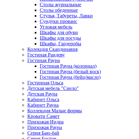
Столы журнальные
Столы обеденные
Стулья, Табуреты, Лавки
Сундуки прованс
Угловая мебель
Шкафы для обуви
Шкафы для посуды
Шкафы, Гардеробы
Колекция Скандинавия
Гостиная Рандеву
Гостиная Рауна
Гостиная Рауна (колониал)
Гостиная Рауна (белый воск)
Гостиная Рауна (бейц/масло)
Гостинная Ольса
Детская мебель "Сиело"
Детская Рауна
Кабинет Ольса
Кабинет Рауна
Коллекция Малые формы
Кровати Самет
Прихожая Индра
Прихожая Рауна
Серия Баю-бай
Серия Бостон