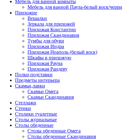
Мебель для ванной комнаты
Мебель для ванной Паула-белый воск/черри
Прихожие
Вешалки
Зеркала для прихожей
Прихожая Константин
Прихожая Скандинавия
Тумбы для обуви
Прихожая Индра
Прихожая Неаполь (белый воск)
Шкафы в прихожую
Прихожая Рауна
Прихожая Рандеву
Полки,подставки
Предметы интерьера
Скамьи,лавки
Скамьи Омега
Скамьи Скандинавия
Стеллажи
Стенки
Столики туалетные
Столы журнальные
Столы обеденные
Столы обеденные Омега
Столы обеденные Скандинавия