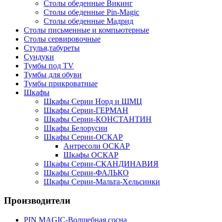
Столы обеденные Викинг
Столы обеденные Pin-Magic
Столы обеденные Мадрид
Столы письменные и компьютерные
Столы сервировочные
Стулья,табуреты
Сундуки
Тумбы под TV
Тумбы для обуви
Тумбы прикроватные
Шкафы
Шкафы Серии Норд и ШМЦ
Шкафы Серии-ГЕРМАН
Шкафы Серии-КОНСТАНТИН
Шкафы Белорусии
Шкафы Серии-ОСКАР
Антресоли ОСКАР
Шкафы ОСКАР
Шкафы Серии-СКАНДИНАВИЯ
Шкафы Серии-ФАЛЬКО
Шкафы Серии-Мальта-Хельсинки
Производители
PIN MAGIС-Волшебная сосна