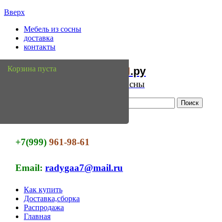
Вверх
Мебель из сосны
доставка
контакты
Мебель
Сосны
Корзина пуста
из
.ру
Интернет магазин мебели из сосны
+7(999)
961-98-61
Email:
radygaa7@mail.ru
Как купить
Доставка,сборка
Распродажа
Главная