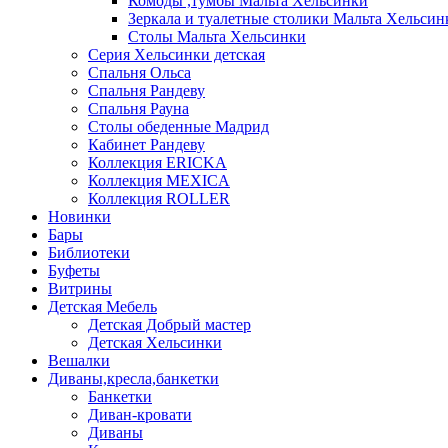
Комоды ,тумбы Мальта Хельсинки
Зеркала и туалетные столики Мальта Хельсин
Столы Мальта Хельсинки
Серия Хельсинки детская
Спальня Ольса
Спальня Рандеву
Спальня Рауна
Столы обеденные Мадрид
Кабинет Рандеву
Коллекция ERICKA
Коллекция MEXICA
Коллекция ROLLER
Новинки
Бары
Библиотеки
Буфеты
Витрины
Детская Мебель
Детская Добрый мастер
Детская Хельсинки
Вешалки
Диваны,кресла,банкетки
Банкетки
Диван-кровати
Диваны