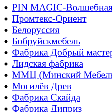
PIN MAGIС-Волшебная
Промтекс-Ориент
Белоруссия
Бобруйскмебель
Фабрика Добрый масте
Лидская фабрика
ММЦ (Минский Мебель
Могилёв Древ
Фабрика Скайда
Фабрика Диприз