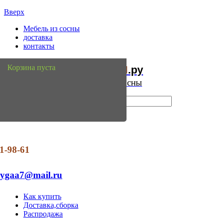
Вверх
Мебель из сосны
доставка
контакты
Мебель
Сосны
Корзина пуста
из
.ру
Интернет магазин мебели из сосны
1-98-61
dygaa7@mail.ru
Как купить
Доставка,сборка
Распродажа