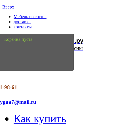
Вверх
Мебель из сосны
доставка
контакты
Мебель
Сосны
Корзина пуста
из
.ру
Интернет магазин мебели из сосны
1-98-61
dygaa7@mail.ru
Как купить