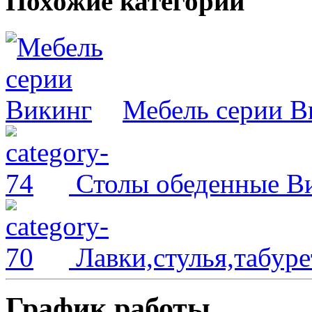
Похожие категории
Мебель серии В
Столы обеденные В
Лавки,стулья,табур
График работы