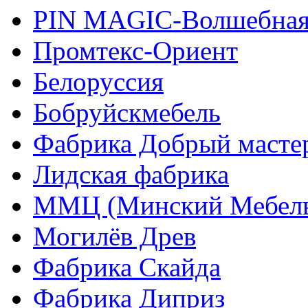
PIN MAGIС-Волшебная
Промтекс-Ориент
Белоруссия
Бобруйскмебель
Фабрика Добрый масте
Лидская фабрика
ММЦ (Минский Мебель
Могилёв Древ
Фабрика Скайда
Фабрика Диприз