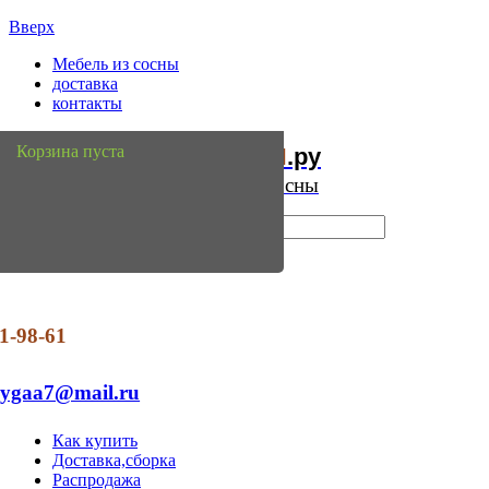
Вверх
Мебель из сосны
доставка
контакты
Мебель
Сосны
Корзина пуста
из
.ру
Интернет магазин мебели из сосны
1-98-61
dygaa7@mail.ru
Как купить
Доставка,сборка
Распродажа