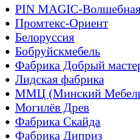
PIN MAGIС-Волшебная
Промтекс-Ориент
Белоруссия
Бобруйскмебель
Фабрика Добрый масте
Лидская фабрика
ММЦ (Минский Мебель
Могилёв Древ
Фабрика Скайда
Фабрика Диприз