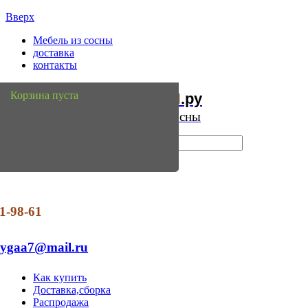
Вверх
Мебель из сосны
доставка
контакты
Мебель
Сосны
Корзина пуста
из
.ру
Интернет магазин мебели из сосны
1-98-61
dygaa7@mail.ru
Как купить
Доставка,сборка
Распродажа