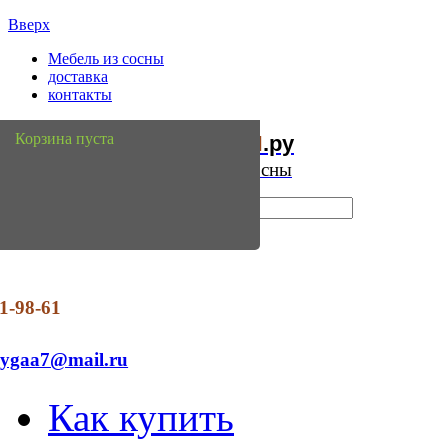
Вверх
Мебель из сосны
доставка
контакты
Мебель
Сосны
Корзина пуста
из
.ру
Интернет магазин мебели из сосны
1-98-61
dygaa7@mail.ru
Как купить