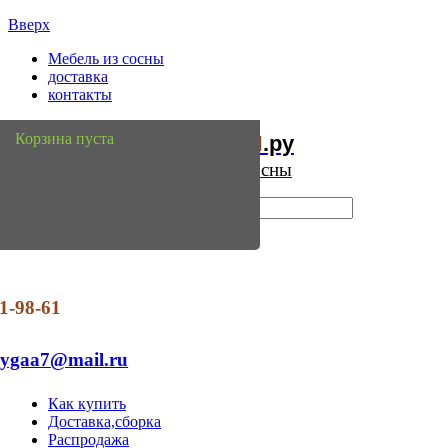
Вверх
Мебель из сосны
доставка
контакты
Мебель
Сосны
Корзина пуста
из
.ру
Интернет магазин мебели из сосны
1-98-61
dygaa7@mail.ru
Как купить
Доставка,сборка
Распродажа