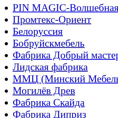
PIN MAGIС-Волшебная
Промтекс-Ориент
Белоруссия
Бобруйскмебель
Фабрика Добрый масте
Лидская фабрика
ММЦ (Минский Мебель
Могилёв Древ
Фабрика Скайда
Фабрика Диприз