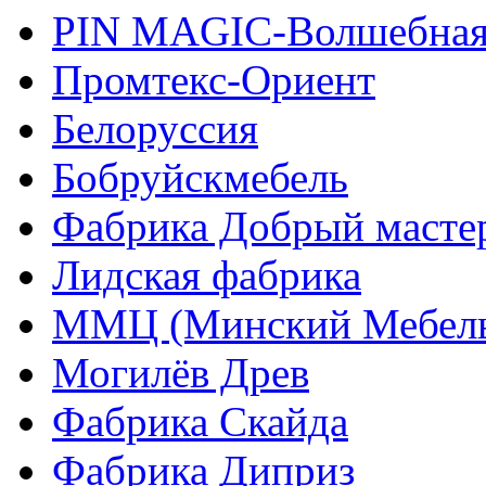
PIN MAGIС-Волшебная
Промтекс-Ориент
Белоруссия
Бобруйскмебель
Фабрика Добрый масте
Лидская фабрика
ММЦ (Минский Мебель
Могилёв Древ
Фабрика Скайда
Фабрика Диприз