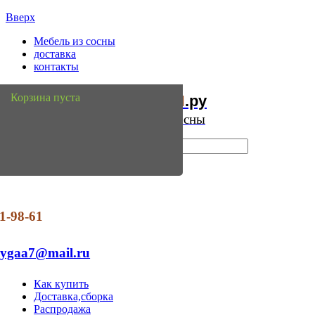
Вверх
Мебель из сосны
доставка
контакты
Мебель
Сосны
Корзина пуста
из
.ру
Интернет магазин мебели из сосны
1-98-61
dygaa7@mail.ru
Как купить
Доставка,сборка
Распродажа