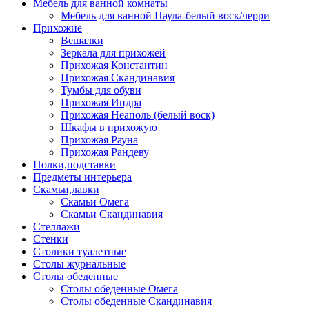
Мебель для ванной комнаты
Мебель для ванной Паула-белый воск/черри
Прихожие
Вешалки
Зеркала для прихожей
Прихожая Константин
Прихожая Скандинавия
Тумбы для обуви
Прихожая Индра
Прихожая Неаполь (белый воск)
Шкафы в прихожую
Прихожая Рауна
Прихожая Рандеву
Полки,подставки
Предметы интерьера
Скамьи,лавки
Скамьи Омега
Скамьи Скандинавия
Стеллажи
Стенки
Столики туалетные
Столы журнальные
Столы обеденные
Столы обеденные Омега
Столы обеденные Скандинавия