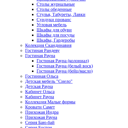
Столы журнальные
Столы обеденные
Стулья, Табуреты, Лавки
Сундуки прованс
Угловая мебель
Шкафы для обуви
Шкафы для посуды
Шкафы, Гардеробы
Колекция Скандинавия
Гостиная Рандеву
Гостиная Рауна
Гостиная Рауна (колониал)
Гостиная Рауна (белый воск)
Гостиная Рауна (бейц/масло)
Гостинная Ольса
Детская мебель "Сиело"
Детская Рауна
Кабинет Ольса
Кабинет Рауна
Коллекция Малые формы
Кровати Самет
Прихожая Индра
Прихожая Рауна
Серия Баю-бай
Серия Бостон