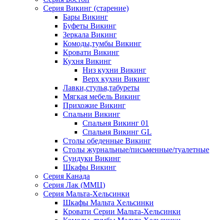
Серия Викинг (старение)
Бары Викинг
Буфеты Викинг
Зеркала Викинг
Комоды,тумбы Викинг
Кровати Викинг
Кухня Викинг
Низ кухни Викинг
Верх кухни Викинг
Лавки,стулья,табуреты
Мягкая мебель Викинг
Прихожие Викинг
Спальни Викинг
Спальня Викинг 01
Спальня Викинг GL
Столы обеденные Викинг
Столы журнальные/письменные/туалетные
Сундуки Викинг
Шкафы Викинг
Серия Канада
Серия Лак (ММЦ)
Серия Мальта-Хельсинки
Шкафы Мальта Хельсинки
Кровати Серии Мальта-Хельсинки