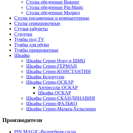
Столы обеденные Викинг
Столы обеденные Pin-Magic
Столы обеденные Мадрид
Столы письменные и компьютерные
Столы сервировочные
Стулья,табуреты
Сундуки
Тумбы под TV
Тумбы для обуви
Тумбы прикроватные
Шкафы
Шкафы Серии Норд и ШМЦ
Шкафы Серии-ГЕРМАН
Шкафы Серии-КОНСТАНТИН
Шкафы Белорусии
Шкафы Серии-ОСКАР
Антресоли ОСКАР
Шкафы ОСКАР
Шкафы Серии-СКАНДИНАВИЯ
Шкафы Серии-ФАЛЬКО
Шкафы Серии-Мальта-Хельсинки
Производители
PIN MAGIС-Волшебная сосна