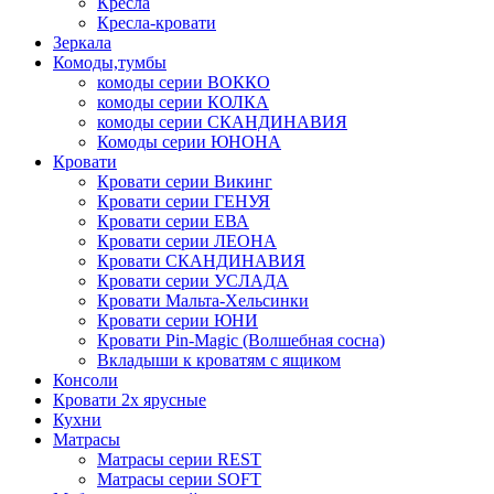
Кресла
Кресла-кровати
Зеркала
Комоды,тумбы
комоды серии ВОККО
комоды серии КОЛКА
комоды серии СКАНДИНАВИЯ
Комоды серии ЮНОНА
Кровати
Кровати серии Викинг
Кровати серии ГЕНУЯ
Кровати серии ЕВА
Кровати серии ЛЕОНА
Кровати СКАНДИНАВИЯ
Кровати серии УСЛАДА
Кровати Мальта-Хельсинки
Кровати серии ЮНИ
Кровати Pin-Magic (Волшебная сосна)
Вкладыши к кроватям с ящиком
Консоли
Кровати 2х ярусные
Кухни
Матрасы
Матрасы серии REST
Матрасы серии SOFT