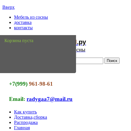
Вверх
Мебель из сосны
доставка
контакты
Мебель
Сосны
Корзина пуста
из
.ру
Интернет магазин мебели из сосны
+7(999)
961-98-61
Email:
radygaa7@mail.ru
Как купить
Доставка,сборка
Распродажа
Главная