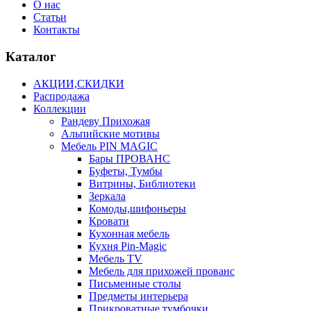
О нас
Статьи
Контакты
Каталог
АКЦИИ,СКИДКИ
Распродажа
Коллекции
Рандеву Прихожая
Альпийские мотивы
Мебель PIN MAGIС
Бары ПРОВАНС
Буфеты, Тумбы
Витрины, Библиотеки
Зеркала
Комоды,шифоньеры
Кровати
Кухонная мебель
Кухня Pin-Magic
Мебель TV
Мебель для прихожей прованс
Письменные столы
Предметы интерьера
Прикроватные тумбочки