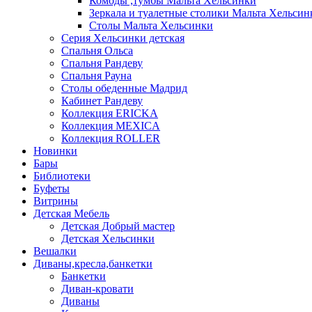
Комоды ,тумбы Мальта Хельсинки
Зеркала и туалетные столики Мальта Хельсин
Столы Мальта Хельсинки
Серия Хельсинки детская
Спальня Ольса
Спальня Рандеву
Спальня Рауна
Столы обеденные Мадрид
Кабинет Рандеву
Коллекция ERICKA
Коллекция MEXICA
Коллекция ROLLER
Новинки
Бары
Библиотеки
Буфеты
Витрины
Детская Мебель
Детская Добрый мастер
Детская Хельсинки
Вешалки
Диваны,кресла,банкетки
Банкетки
Диван-кровати
Диваны