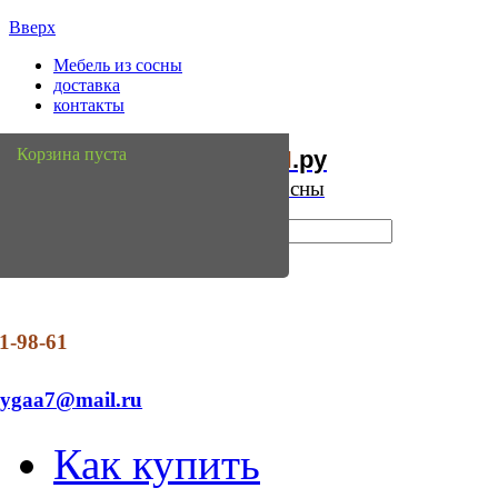
Вверх
Мебель из сосны
доставка
контакты
Мебель
Сосны
Корзина пуста
из
.ру
Интернет магазин мебели из сосны
1-98-61
dygaa7@mail.ru
Как купить