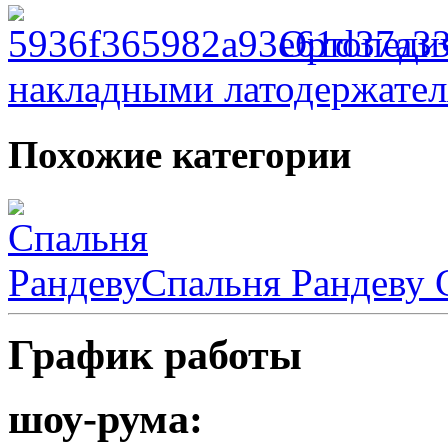
Ортопеди
накладными латодержате
Похожие категории
Спальня Рандеву
С
График работы
шоу-рума: