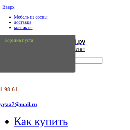
Вверх
Мебель из сосны
доставка
контакты
Мебель
Сосны
Корзина пуста
из
.ру
Интернет магазин мебели из сосны
1-98-61
dygaa7@mail.ru
Как купить