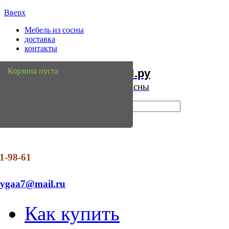
Вверх
Мебель из сосны
доставка
контакты
Мебель
Сосны
Корзина пуста
из
.ру
Интернет магазин мебели из сосны
1-98-61
dygaa7@mail.ru
Как купить