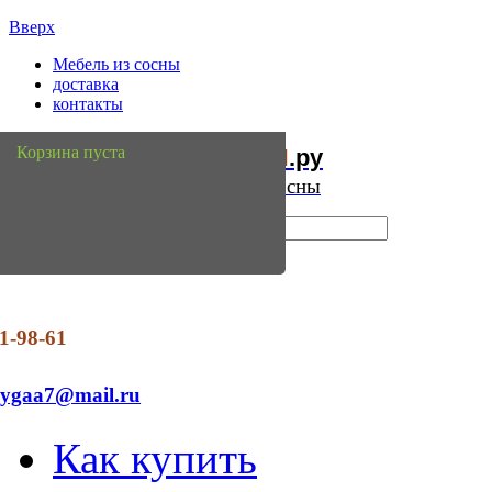
Вверх
Мебель из сосны
доставка
контакты
Мебель
Сосны
Корзина пуста
из
.ру
Интернет магазин мебели из сосны
1-98-61
dygaa7@mail.ru
Как купить