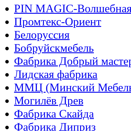
PIN MAGIС-Волшебная
Промтекс-Ориент
Белоруссия
Бобруйскмебель
Фабрика Добрый масте
Лидская фабрика
ММЦ (Минский Мебель
Могилёв Древ
Фабрика Скайда
Фабрика Диприз