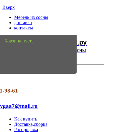
Вверх
Мебель из сосны
доставка
контакты
Мебель
Сосны
Корзина пуста
из
.ру
Интернет магазин мебели из сосны
1-98-61
dygaa7@mail.ru
Как купить
Доставка,сборка
Распродажа