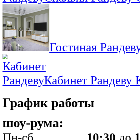
Гостиная Рандев
Кабинет Рандеву
К
График работы
шоу-рума:
Пн-сб.................
10:30
до