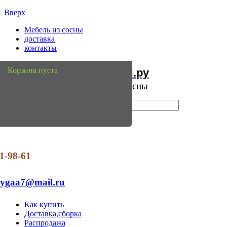
Вверх
Мебель из сосны
доставка
контакты
Мебель
Сосны
Корзина пуста
из
.ру
Интернет магазин мебели из сосны
1-98-61
dygaa7@mail.ru
Как купить
Доставка,сборка
Распродажа