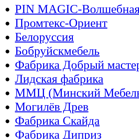
PIN MAGIС-Волшебная
Промтекс-Ориент
Белоруссия
Бобруйскмебель
Фабрика Добрый масте
Лидская фабрика
ММЦ (Минский Мебель
Могилёв Древ
Фабрика Скайда
Фабрика Диприз