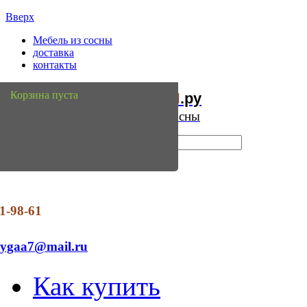
Вверх
Мебель из сосны
доставка
контакты
Мебель
Сосны
Корзина пуста
из
.ру
Интернет магазин мебели из сосны
1-98-61
dygaa7@mail.ru
Как купить