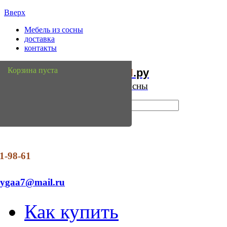
Вверх
Мебель из сосны
доставка
контакты
Мебель
Сосны
Корзина пуста
из
.ру
Интернет магазин мебели из сосны
1-98-61
dygaa7@mail.ru
Как купить