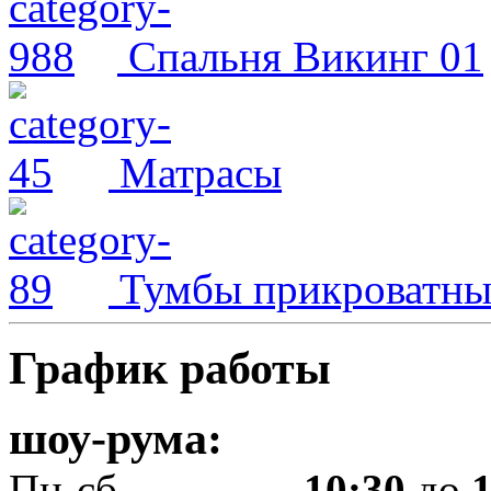
Спальня Викинг 01
Матрасы
Тумбы прикроватны
График работы
шоу-рума:
Пн-сб.................
10:30
до