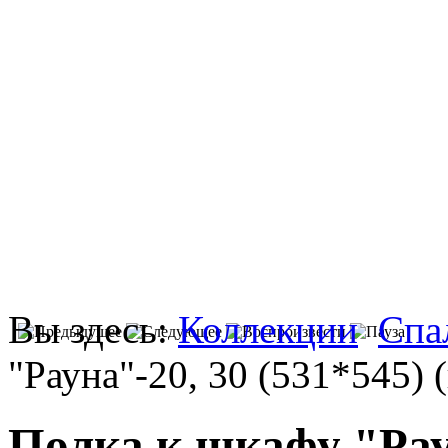
Вы здесь:
Коллекции
Спа
"Рауна"-20, 30 (531*545) 
Полка к шкафу "Раун