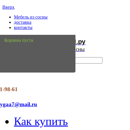
Вверх
Мебель из сосны
доставка
контакты
Мебель
Сосны
Корзина пуста
из
.ру
Интернет магазин мебели из сосны
1-98-61
dygaa7@mail.ru
Как купить