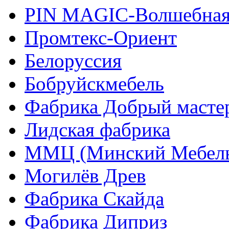
PIN MAGIС-Волшебная
Промтекс-Ориент
Белоруссия
Бобруйскмебель
Фабрика Добрый масте
Лидская фабрика
ММЦ (Минский Мебель
Могилёв Древ
Фабрика Скайда
Фабрика Диприз