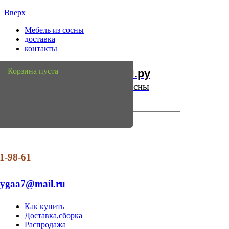
Вверх
Мебель из сосны
доставка
контакты
Мебель
Сосны
Корзина пуста
из
.ру
Интернет магазин мебели из сосны
1-98-61
dygaa7@mail.ru
Как купить
Доставка,сборка
Распродажа