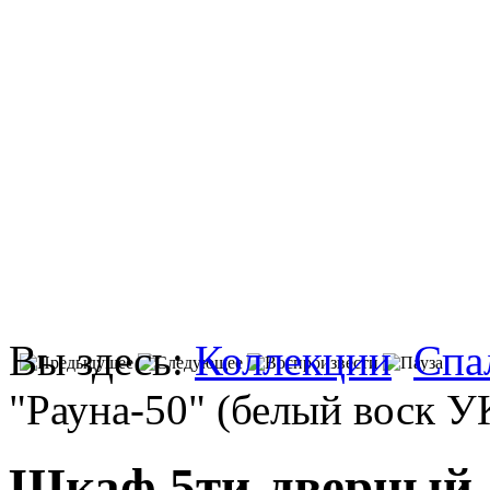
Вы здесь:
Коллекции
Спа
"Рауна-50" (белый воск У
Шкаф 5ти-дверный "