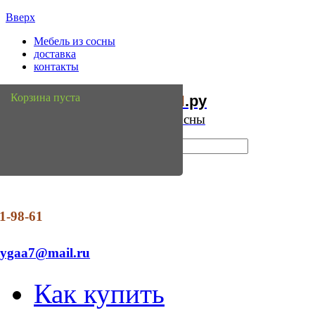
Вверх
Мебель из сосны
доставка
контакты
Мебель
Сосны
Корзина пуста
из
.ру
Интернет магазин мебели из сосны
1-98-61
dygaa7@mail.ru
Как купить