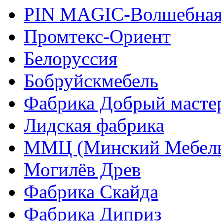
PIN MAGIС-Волшебная
Промтекс-Ориент
Белоруссия
Бобруйскмебель
Фабрика Добрый масте
Лидская фабрика
ММЦ (Минский Мебель
Могилёв Древ
Фабрика Скайда
Фабрика Диприз