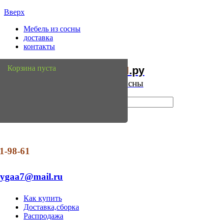
Вверх
Мебель из сосны
доставка
контакты
Мебель
Сосны
Корзина пуста
из
.ру
Интернет магазин мебели из сосны
1-98-61
dygaa7@mail.ru
Как купить
Доставка,сборка
Распродажа