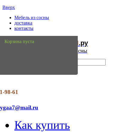
Вверх
Мебель из сосны
доставка
контакты
Мебель
Сосны
Корзина пуста
из
.ру
Интернет магазин мебели из сосны
1-98-61
dygaa7@mail.ru
Как купить