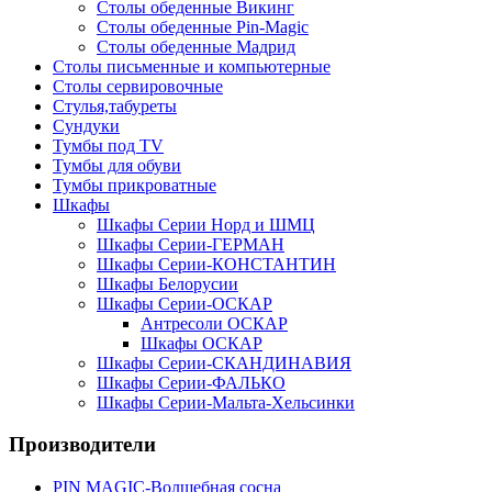
Столы обеденные Викинг
Столы обеденные Pin-Magic
Столы обеденные Мадрид
Столы письменные и компьютерные
Столы сервировочные
Стулья,табуреты
Сундуки
Тумбы под TV
Тумбы для обуви
Тумбы прикроватные
Шкафы
Шкафы Серии Норд и ШМЦ
Шкафы Серии-ГЕРМАН
Шкафы Серии-КОНСТАНТИН
Шкафы Белорусии
Шкафы Серии-ОСКАР
Антресоли ОСКАР
Шкафы ОСКАР
Шкафы Серии-СКАНДИНАВИЯ
Шкафы Серии-ФАЛЬКО
Шкафы Серии-Мальта-Хельсинки
Производители
PIN MAGIС-Волшебная сосна