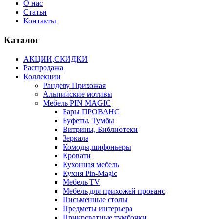
О нас
Статьи
Контакты
Каталог
АКЦИИ,СКИДКИ
Распродажа
Коллекции
Рандеву Прихожая
Альпийские мотивы
Мебель PIN MAGIС
Бары ПРОВАНС
Буфеты, Тумбы
Витрины, Библиотеки
Зеркала
Комоды,шифоньеры
Кровати
Кухонная мебель
Кухня Pin-Magic
Мебель TV
Мебель для прихожей прованс
Письменные столы
Предметы интерьера
Прикроватные тумбочки