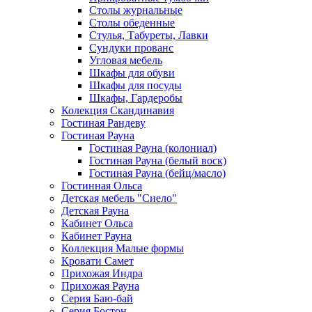
Столы журнальные
Столы обеденные
Стулья, Табуреты, Лавки
Сундуки прованс
Угловая мебель
Шкафы для обуви
Шкафы для посуды
Шкафы, Гардеробы
Колекция Скандинавия
Гостиная Рандеву
Гостиная Рауна
Гостиная Рауна (колониал)
Гостиная Рауна (белый воск)
Гостиная Рауна (бейц/масло)
Гостинная Ольса
Детская мебель "Сиело"
Детская Рауна
Кабинет Ольса
Кабинет Рауна
Коллекция Малые формы
Кровати Самет
Прихожая Индра
Прихожая Рауна
Серия Баю-бай
Серия Бостон