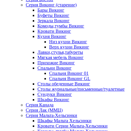
Серия Викинг (старение)
Бары Викинг
Буфеты Викинг
Зеркала Викинг
Комоды,тумбы Викинг
Кровати Викинг
Кухня Викинг
Низ кухни Викинг
Верх кухни Викинг
Лавки,стулья,табуреты
Мягкая мебель Викинг
Прихожие Викинг
Спальни Викинг
Спальня Викинг 01
Спальня Викинг GL
Столы обеденные Викинг
Столы журнальные/письменные/туалетные
Сундуки Викинг
Шкафы Викинг
Серия Канада
Серия Лак (ММЦ)
Серия Мальта-Хельсинки
Шкафы Мальта Хельсинки
Кровати Серии Мальта-Хельсинки