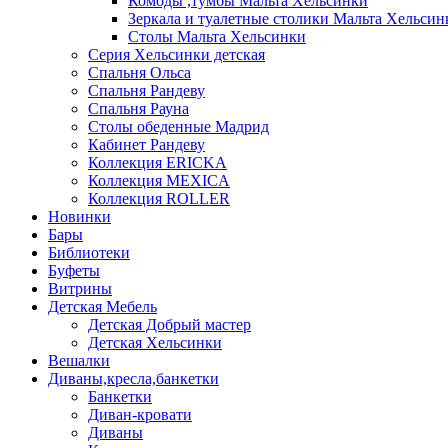
Комоды ,тумбы Мальта Хельсинки
Зеркала и туалетные столики Мальта Хельсин
Столы Мальта Хельсинки
Серия Хельсинки детская
Спальня Ольса
Спальня Рандеву
Спальня Рауна
Столы обеденные Мадрид
Кабинет Рандеву
Коллекция ERICKA
Коллекция MEXICA
Коллекция ROLLER
Новинки
Бары
Библиотеки
Буфеты
Витрины
Детская Мебель
Детская Добрый мастер
Детская Хельсинки
Вешалки
Диваны,кресла,банкетки
Банкетки
Диван-кровати
Диваны