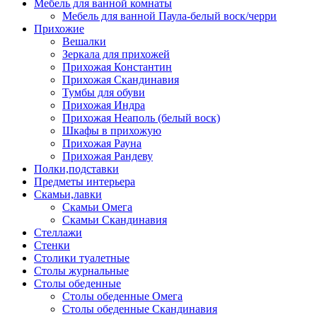
Мебель для ванной комнаты
Мебель для ванной Паула-белый воск/черри
Прихожие
Вешалки
Зеркала для прихожей
Прихожая Константин
Прихожая Скандинавия
Тумбы для обуви
Прихожая Индра
Прихожая Неаполь (белый воск)
Шкафы в прихожую
Прихожая Рауна
Прихожая Рандеву
Полки,подставки
Предметы интерьера
Скамьи,лавки
Скамьи Омега
Скамьи Скандинавия
Стеллажи
Стенки
Столики туалетные
Столы журнальные
Столы обеденные
Столы обеденные Омега
Столы обеденные Скандинавия