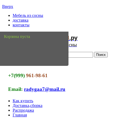
Вверх
Мебель из сосны
доставка
контакты
Мебель
Сосны
Корзина пуста
из
.ру
Интернет магазин мебели из сосны
+7(999)
961-98-61
Email:
radygaa7@mail.ru
Как купить
Доставка,сборка
Распродажа
Главная