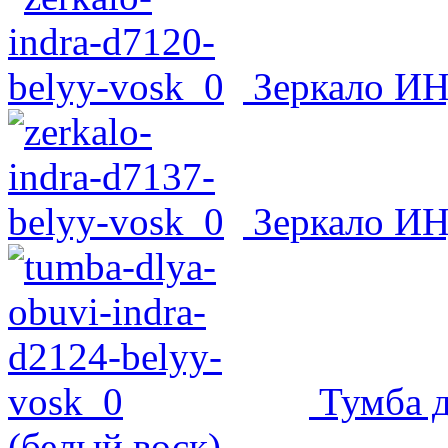
Зеркало ИН
Зеркало ИН
Тумба 
(белый воск)