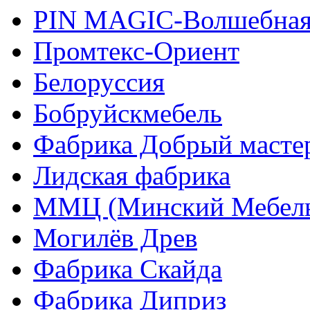
PIN MAGIС-Волшебная
Промтекс-Ориент
Белоруссия
Бобруйскмебель
Фабрика Добрый масте
Лидская фабрика
ММЦ (Минский Мебель
Могилёв Древ
Фабрика Скайда
Фабрика Диприз