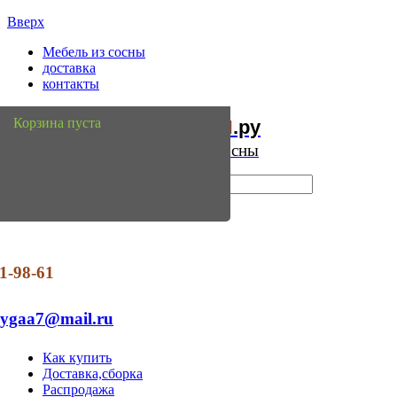
Вверх
Мебель из сосны
доставка
контакты
Мебель
Сосны
Корзина пуста
из
.ру
Интернет магазин мебели из сосны
1-98-61
dygaa7@mail.ru
Как купить
Доставка,сборка
Распродажа