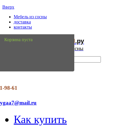
Вверх
Мебель из сосны
доставка
контакты
Мебель
Сосны
Корзина пуста
из
.ру
Интернет магазин мебели из сосны
1-98-61
dygaa7@mail.ru
Как купить