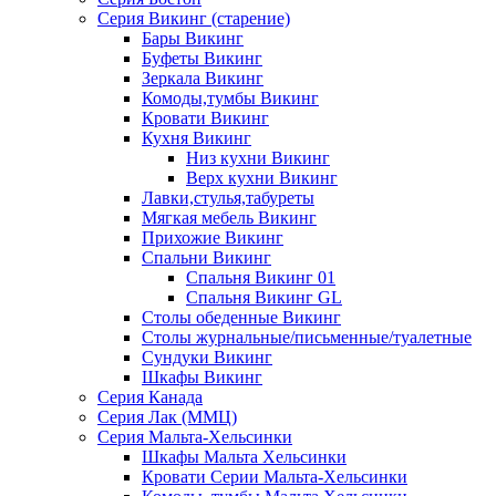
Серия Викинг (старение)
Бары Викинг
Буфеты Викинг
Зеркала Викинг
Комоды,тумбы Викинг
Кровати Викинг
Кухня Викинг
Низ кухни Викинг
Верх кухни Викинг
Лавки,стулья,табуреты
Мягкая мебель Викинг
Прихожие Викинг
Спальни Викинг
Спальня Викинг 01
Спальня Викинг GL
Столы обеденные Викинг
Столы журнальные/письменные/туалетные
Сундуки Викинг
Шкафы Викинг
Серия Канада
Серия Лак (ММЦ)
Серия Мальта-Хельсинки
Шкафы Мальта Хельсинки
Кровати Серии Мальта-Хельсинки