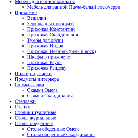
Мебель для ванной комнаты
Мебель для ванной Паула-белый воск/черри
Прихожие
Вешалки
Зеркала для прихожей
Прихожая Константин
Прихожая Скандинавия
Тумбы для обуви
Прихожая Индра
Прихожая Неаполь (белый воск)
Шкафы в прихожую
Прихожая Рауна
Прихожая Рандеву
Полки,подставки
Предметы интерьера
Скамьи,лавки
Скамьи Омега
Скамьи Скандинавия
Стеллажи
Стенки
Столики туалетные
Столы журнальные
Столы обеденные
Столы обеденные Омега
Столы обеденные Скандинавия