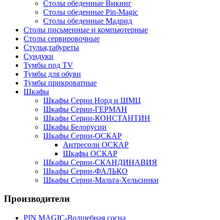
Столы обеденные Викинг
Столы обеденные Pin-Magic
Столы обеденные Мадрид
Столы письменные и компьютерные
Столы сервировочные
Стулья,табуреты
Сундуки
Тумбы под TV
Тумбы для обуви
Тумбы прикроватные
Шкафы
Шкафы Серии Норд и ШМЦ
Шкафы Серии-ГЕРМАН
Шкафы Серии-КОНСТАНТИН
Шкафы Белорусии
Шкафы Серии-ОСКАР
Антресоли ОСКАР
Шкафы ОСКАР
Шкафы Серии-СКАНДИНАВИЯ
Шкафы Серии-ФАЛЬКО
Шкафы Серии-Мальта-Хельсинки
Производители
PIN MAGIС-Волшебная сосна