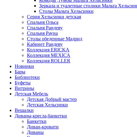
Комоды ,тумбы Мальта Хельсинки
Зеркала и туалетные столики Мальта Хельсин
Столы Мальта Хельсинки
Серия Хельсинки детская
Спальня Ольса
Спальня Рандеву
Спальня Рауна
Столы обеденные Мадрид
Кабинет Рандеву
Коллекция ERICKA
Коллекция MEXICA
Коллекция ROLLER
Новинки
Бары
Библиотеки
Буфеты
Витрины
Детская Мебель
Детская Добрый мастер
Детская Хельсинки
Вешалки
Диваны,кресла,банкетки
Банкетки
Диван-кровати
Диваны