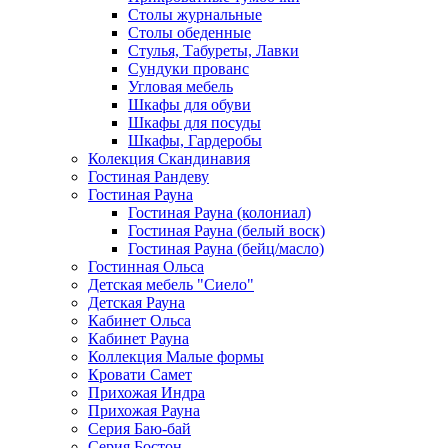
Столы журнальные
Столы обеденные
Стулья, Табуреты, Лавки
Сундуки прованс
Угловая мебель
Шкафы для обуви
Шкафы для посуды
Шкафы, Гардеробы
Колекция Скандинавия
Гостиная Рандеву
Гостиная Рауна
Гостиная Рауна (колониал)
Гостиная Рауна (белый воск)
Гостиная Рауна (бейц/масло)
Гостинная Ольса
Детская мебель "Сиело"
Детская Рауна
Кабинет Ольса
Кабинет Рауна
Коллекция Малые формы
Кровати Самет
Прихожая Индра
Прихожая Рауна
Серия Баю-бай
Серия Бостон