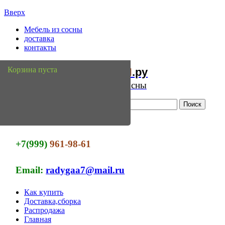
Вверх
Мебель из сосны
доставка
контакты
Мебель
Сосны
Корзина пуста
из
.ру
Интернет магазин мебели из сосны
+7(999)
961-98-61
Email:
radygaa7@mail.ru
Как купить
Доставка,сборка
Распродажа
Главная