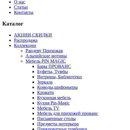
О нас
Статьи
Контакты
Каталог
АКЦИИ,СКИДКИ
Распродажа
Коллекции
Рандеву Прихожая
Альпийские мотивы
Мебель PIN MAGIС
Бары ПРОВАНС
Буфеты, Тумбы
Витрины, Библиотеки
Зеркала
Комоды,шифоньеры
Кровати
Кухонная мебель
Кухня Pin-Magic
Мебель TV
Мебель для прихожей прованс
Письменные столы
Предметы интерьера
Прикроватные тумбочки