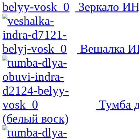
Зеркало ИН
Вешалка ИН
Тумба 
(белый воск)