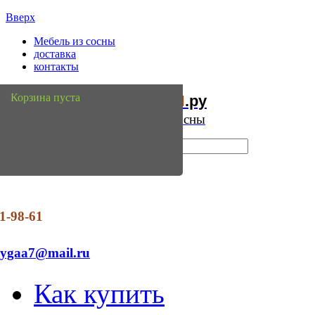
Вверх
Мебель из сосны
доставка
контакты
Мебель
Сосны
Корзина пуста
из
.ру
Интернет магазин мебели из сосны
1-98-61
dygaa7@mail.ru
Как купить