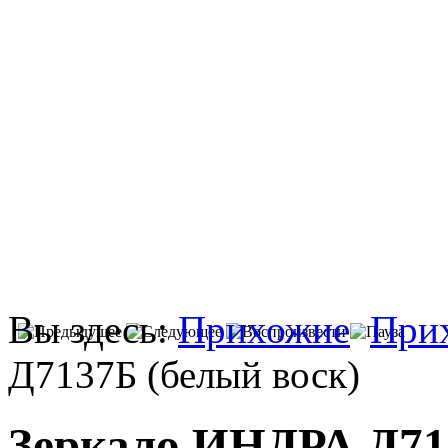
Вы здесь:
Прихожие
При
Д7137Б (белый воск)
Зеркало ИНДРА Д713