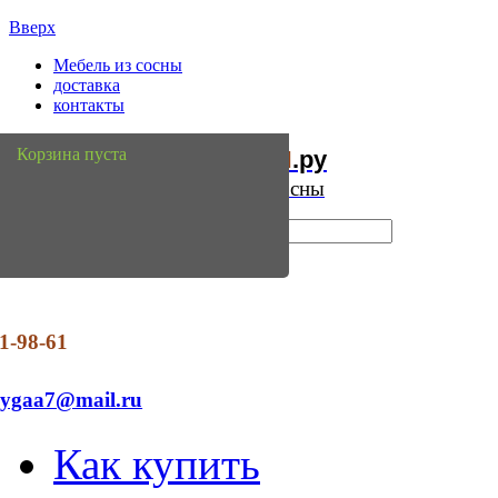
Вверх
Мебель из сосны
доставка
контакты
Мебель
Сосны
Корзина пуста
из
.ру
Интернет магазин мебели из сосны
1-98-61
dygaa7@mail.ru
Как купить