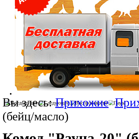
Вы здесь:
Прихожие
При
(бейц/масло)
Комод "Рауна-20" (б