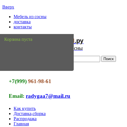
Вверх
Мебель из сосны
доставка
контакты
Мебель
Сосны
Корзина пуста
из
.ру
Интернет магазин мебели из сосны
+7(999)
961-98-61
Email:
radygaa7@mail.ru
Как купить
Доставка,сборка
Распродажа
Главная