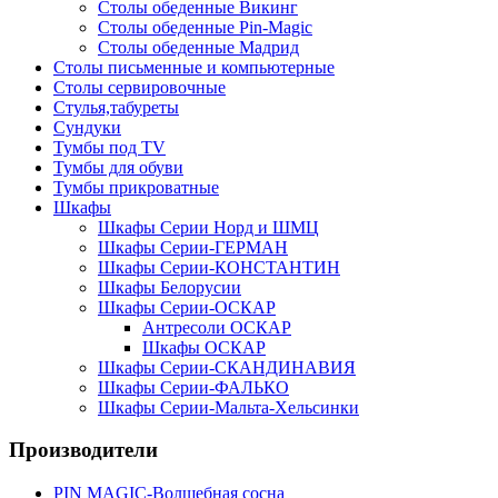
Столы обеденные Викинг
Столы обеденные Pin-Magic
Столы обеденные Мадрид
Столы письменные и компьютерные
Столы сервировочные
Стулья,табуреты
Сундуки
Тумбы под TV
Тумбы для обуви
Тумбы прикроватные
Шкафы
Шкафы Серии Норд и ШМЦ
Шкафы Серии-ГЕРМАН
Шкафы Серии-КОНСТАНТИН
Шкафы Белорусии
Шкафы Серии-ОСКАР
Антресоли ОСКАР
Шкафы ОСКАР
Шкафы Серии-СКАНДИНАВИЯ
Шкафы Серии-ФАЛЬКО
Шкафы Серии-Мальта-Хельсинки
Производители
PIN MAGIС-Волшебная сосна