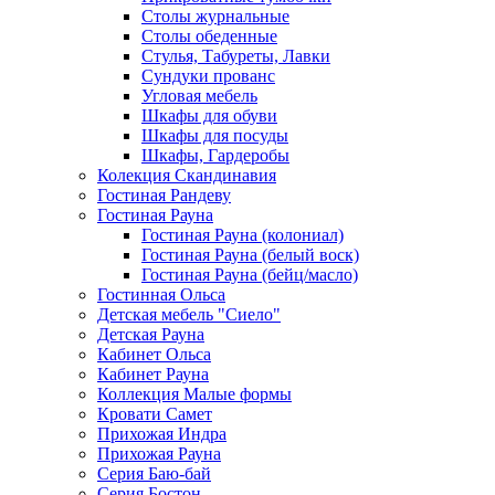
Столы журнальные
Столы обеденные
Стулья, Табуреты, Лавки
Сундуки прованс
Угловая мебель
Шкафы для обуви
Шкафы для посуды
Шкафы, Гардеробы
Колекция Скандинавия
Гостиная Рандеву
Гостиная Рауна
Гостиная Рауна (колониал)
Гостиная Рауна (белый воск)
Гостиная Рауна (бейц/масло)
Гостинная Ольса
Детская мебель "Сиело"
Детская Рауна
Кабинет Ольса
Кабинет Рауна
Коллекция Малые формы
Кровати Самет
Прихожая Индра
Прихожая Рауна
Серия Баю-бай
Серия Бостон