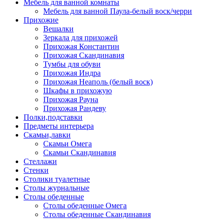
Мебель для ванной комнаты
Мебель для ванной Паула-белый воск/черри
Прихожие
Вешалки
Зеркала для прихожей
Прихожая Константин
Прихожая Скандинавия
Тумбы для обуви
Прихожая Индра
Прихожая Неаполь (белый воск)
Шкафы в прихожую
Прихожая Рауна
Прихожая Рандеву
Полки,подставки
Предметы интерьера
Скамьи,лавки
Скамьи Омега
Скамьи Скандинавия
Стеллажи
Стенки
Столики туалетные
Столы журнальные
Столы обеденные
Столы обеденные Омега
Столы обеденные Скандинавия