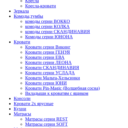
Кресла
Кресла-кровати
Зеркала
Комоды,тумбы
комоды серии ВОККО
комоды серии КОЛКА
комоды серии СКАНДИНАВИЯ
Комоды серии ЮНОНА
Кровати
Кровати серии Викинг
Кровати серии ГЕНУЯ
Кровати серии ЕВА
Кровати серии ЛЕОНА
Кровати СКАНДИНАВИЯ
Кровати серии УСЛАДА
Кровати Мальта-Хельсинки
Кровати серии ЮНИ
Кровати Pin-Magic (Волшебная сосна)
Вкладыши к кроватям с ящиком
Консоли
Кровати 2х ярусные
Кухни
Матрасы
Матрасы серии REST
Матрасы серии SOFT