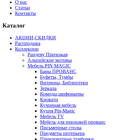
О нас
Статьи
Контакты
Каталог
АКЦИИ,СКИДКИ
Распродажа
Коллекции
Рандеву Прихожая
Альпийские мотивы
Мебель PIN MAGIС
Бары ПРОВАНС
Буфеты, Тумбы
Витрины, Библиотеки
Зеркала
Комоды,шифоньеры
Кровати
Кухонная мебель
Кухня Pin-Magic
Мебель TV
Мебель для прихожей прованс
Письменные столы
Предметы интерьера
Прикроватные тумбочки