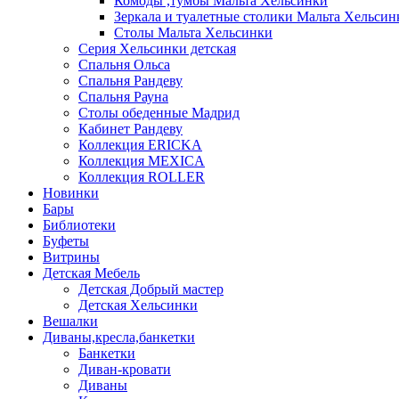
Комоды ,тумбы Мальта Хельсинки
Зеркала и туалетные столики Мальта Хельсин
Столы Мальта Хельсинки
Серия Хельсинки детская
Спальня Ольса
Спальня Рандеву
Спальня Рауна
Столы обеденные Мадрид
Кабинет Рандеву
Коллекция ERICKA
Коллекция MEXICA
Коллекция ROLLER
Новинки
Бары
Библиотеки
Буфеты
Витрины
Детская Мебель
Детская Добрый мастер
Детская Хельсинки
Вешалки
Диваны,кресла,банкетки
Банкетки
Диван-кровати
Диваны