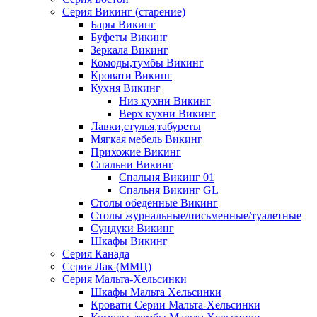
Серия Викинг (старение)
Бары Викинг
Буфеты Викинг
Зеркала Викинг
Комоды,тумбы Викинг
Кровати Викинг
Кухня Викинг
Низ кухни Викинг
Верх кухни Викинг
Лавки,стулья,табуреты
Мягкая мебель Викинг
Прихожие Викинг
Спальни Викинг
Спальня Викинг 01
Спальня Викинг GL
Столы обеденные Викинг
Столы журнальные/письменные/туалетные
Сундуки Викинг
Шкафы Викинг
Серия Канада
Серия Лак (ММЦ)
Серия Мальта-Хельсинки
Шкафы Мальта Хельсинки
Кровати Серии Мальта-Хельсинки