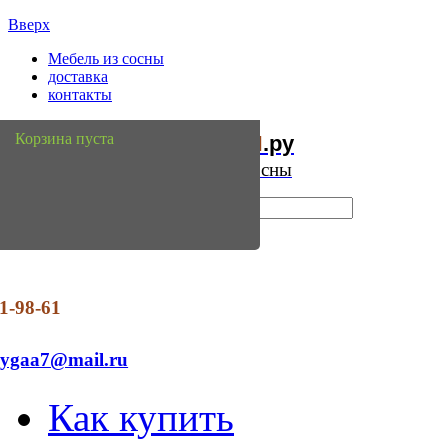
Вверх
Мебель из сосны
доставка
контакты
Мебель
Сосны
Корзина пуста
из
.ру
Интернет магазин мебели из сосны
1-98-61
dygaa7@mail.ru
Как купить