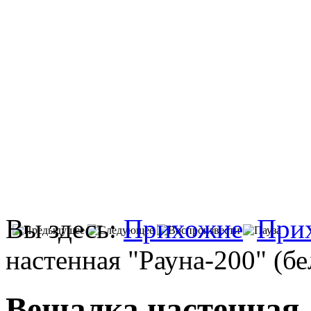
Вы здесь:
Прихожие
При
настенная "Рауна-200" (б
Вешалка настенная 