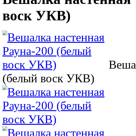
воск УКВ)
Веша
(белый воск УКВ)