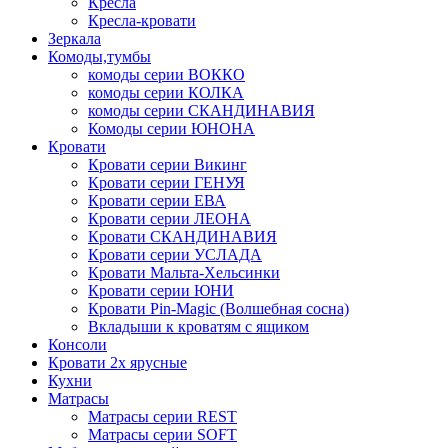
Кресла
Кресла-кровати
Зеркала
Комоды,тумбы
комоды серии ВОККО
комоды серии КОЛКА
комоды серии СКАНДИНАВИЯ
Комоды серии ЮНОНА
Кровати
Кровати серии Викинг
Кровати серии ГЕНУЯ
Кровати серии ЕВА
Кровати серии ЛЕОНА
Кровати СКАНДИНАВИЯ
Кровати серии УСЛАДА
Кровати Мальта-Хельсинки
Кровати серии ЮНИ
Кровати Pin-Magic (Волшебная сосна)
Вкладыши к кроватям с ящиком
Консоли
Кровати 2х ярусные
Кухни
Матрасы
Матрасы серии REST
Матрасы серии SOFT