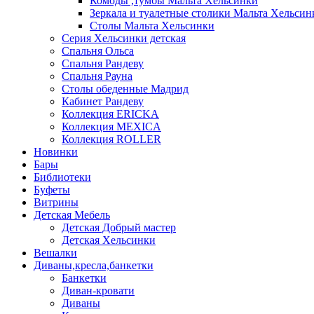
Комоды ,тумбы Мальта Хельсинки
Зеркала и туалетные столики Мальта Хельсин
Столы Мальта Хельсинки
Серия Хельсинки детская
Спальня Ольса
Спальня Рандеву
Спальня Рауна
Столы обеденные Мадрид
Кабинет Рандеву
Коллекция ERICKA
Коллекция MEXICA
Коллекция ROLLER
Новинки
Бары
Библиотеки
Буфеты
Витрины
Детская Мебель
Детская Добрый мастер
Детская Хельсинки
Вешалки
Диваны,кресла,банкетки
Банкетки
Диван-кровати
Диваны