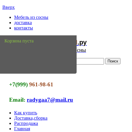
Вверх
Мебель из сосны
доставка
контакты
Мебель
Сосны
Корзина пуста
из
.ру
Интернет магазин мебели из сосны
+7(999)
961-98-61
Email:
radygaa7@mail.ru
Как купить
Доставка,сборка
Распродажа
Главная