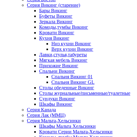
Серия Викинг (старение)
Бары Викинг
Буфеты Викинг
Зеркала Викинг
Комоды,тумбы Викинг
Кровати Викинг
Кухня Викинг
Низ кухни Викинг
Верх кухни Викинг
Лавки,стулья,табуреты
Мягкая мебель Викинг
Прихожие Викинг
Спальни Викинг
Спальня Викинг 01
Спальня Викинг GL
Столы обеденные Викинг
Столы журнальные/письменные/туалетные
Сундуки Викинг
Шкафы Викинг
Серия Канада
Серия Лак (ММЦ)
Серия Мальта-Хельсинки
Шкафы Мальта Хельсинки
Кровати Серии Мальта-Хельсинки