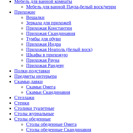
Мебель для ванной комнаты
Мебель для ванной Паула-белый воск/черри
Прихожие
Вешалки
Зеркала для прихожей
Прихожая Константин
Прихожая Скандинавия
Тумбы для обуви
Прихожая Индра
Прихожая Неаполь (белый воск)
Шкафы в прихожую
Прихожая Рауна
Прихожая Рандеву
Полки,подставки
Предметы интерьера
Скамьи,лавки
Скамьи Омега
Скамьи Скандинавия
Стеллажи
Стенки
Столики туалетные
Столы журнальные
Столы обеденные
Столы обеденные Омега
Столы обеденные Скандинавия