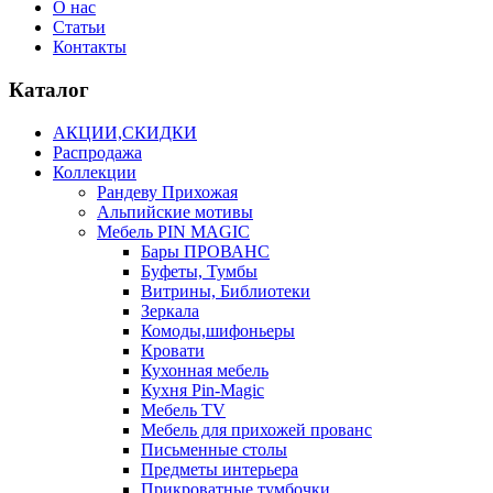
О нас
Статьи
Контакты
Каталог
АКЦИИ,СКИДКИ
Распродажа
Коллекции
Рандеву Прихожая
Альпийские мотивы
Мебель PIN MAGIС
Бары ПРОВАНС
Буфеты, Тумбы
Витрины, Библиотеки
Зеркала
Комоды,шифоньеры
Кровати
Кухонная мебель
Кухня Pin-Magic
Мебель TV
Мебель для прихожей прованс
Письменные столы
Предметы интерьера
Прикроватные тумбочки