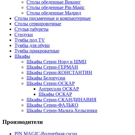
Столы обеденные Викинг
Столы обеденные Pin-Magic
Столы обеденные Мадрид
Столы письменные и компьютерные
Столы сервировочные
Стулья,табуреты
Сундуки
Тумбы под TV
Тумбы для обуви
Тумбы прикроватные
Шкафы
Шкафы Серии Норд и ШМЦ
Шкафы Серии-ГЕРМАН
Шкафы Серии-КОНСТАНТИН
Шкафы Белорусии
Шкафы Серии-ОСКАР
Антресоли ОСКАР
Шкафы ОСКАР
Шкафы Серии-СКАНДИНАВИЯ
Шкафы Серии-ФАЛЬКО
Шкафы Серии-Мальта-Хельсинки
Производители
PIN MAGIС-Волшебная сосна