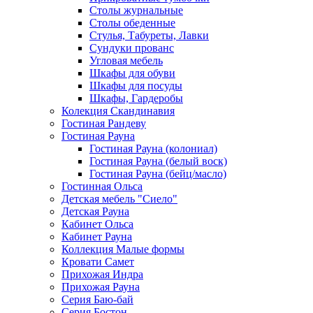
Столы журнальные
Столы обеденные
Стулья, Табуреты, Лавки
Сундуки прованс
Угловая мебель
Шкафы для обуви
Шкафы для посуды
Шкафы, Гардеробы
Колекция Скандинавия
Гостиная Рандеву
Гостиная Рауна
Гостиная Рауна (колониал)
Гостиная Рауна (белый воск)
Гостиная Рауна (бейц/масло)
Гостинная Ольса
Детская мебель "Сиело"
Детская Рауна
Кабинет Ольса
Кабинет Рауна
Коллекция Малые формы
Кровати Самет
Прихожая Индра
Прихожая Рауна
Серия Баю-бай
Серия Бостон