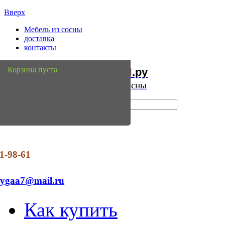
Вверх
Мебель из сосны
доставка
контакты
Мебель
Сосны
Корзина пуста
из
.ру
Интернет магазин мебели из сосны
1-98-61
dygaa7@mail.ru
Как купить