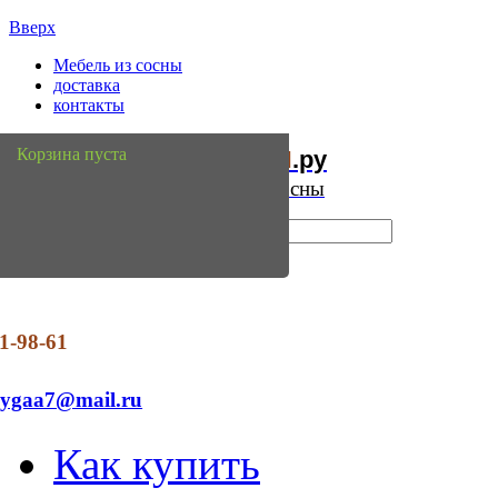
Вверх
Мебель из сосны
доставка
контакты
Мебель
Сосны
Корзина пуста
из
.ру
Интернет магазин мебели из сосны
1-98-61
dygaa7@mail.ru
Как купить