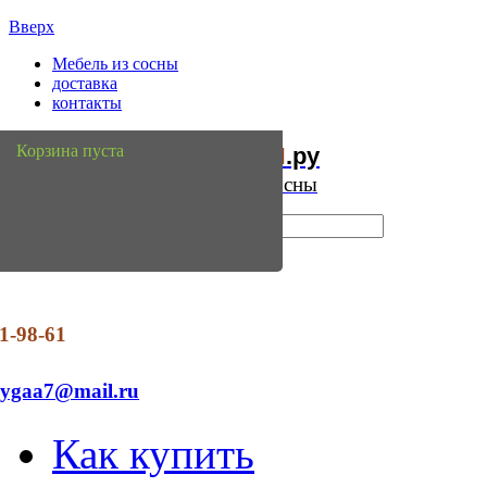
Вверх
Мебель из сосны
доставка
контакты
Мебель
Сосны
Корзина пуста
из
.ру
Интернет магазин мебели из сосны
1-98-61
dygaa7@mail.ru
Как купить