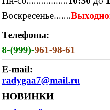
Пн-сб.................
10:30
до
Воскресенье.......
Выходно
Телефоны:
8-(999)-
961-98-61
E-mail:
radygaa7@mail.ru
НОВИНКИ