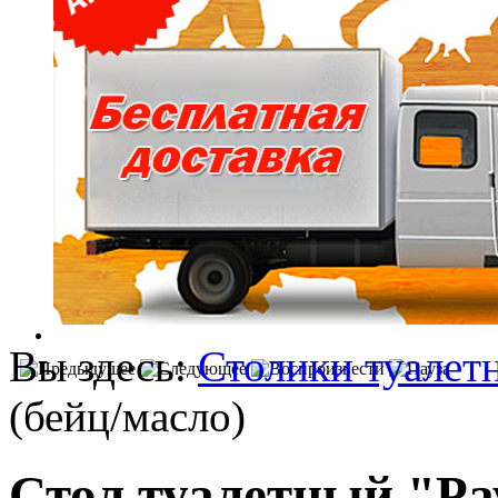
Вы здесь:
Столики туалет
(бейц/масло)
Стол туалетный "Ра