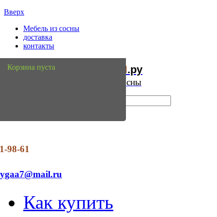
Вверх
Мебель из сосны
доставка
контакты
Мебель
Сосны
Корзина пуста
из
.ру
Интернет магазин мебели из сосны
1-98-61
dygaa7@mail.ru
Как купить