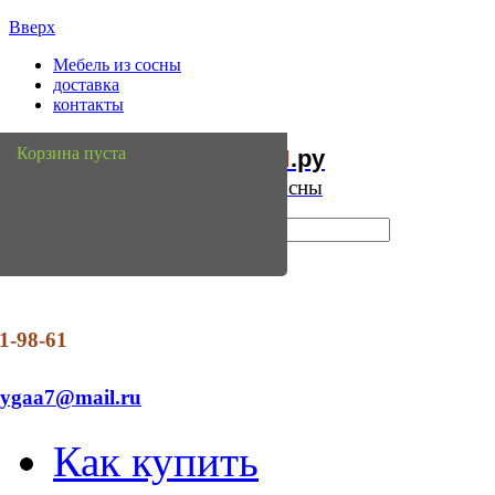
Вверх
Мебель из сосны
доставка
контакты
Мебель
Сосны
Корзина пуста
из
.ру
Интернет магазин мебели из сосны
1-98-61
dygaa7@mail.ru
Как купить