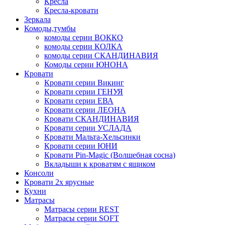
Кресла
Кресла-кровати
Зеркала
Комоды,тумбы
комоды серии ВОККО
комоды серии КОЛКА
комоды серии СКАНДИНАВИЯ
Комоды серии ЮНОНА
Кровати
Кровати серии Викинг
Кровати серии ГЕНУЯ
Кровати серии ЕВА
Кровати серии ЛЕОНА
Кровати СКАНДИНАВИЯ
Кровати серии УСЛАДА
Кровати Мальта-Хельсинки
Кровати серии ЮНИ
Кровати Pin-Magic (Волшебная сосна)
Вкладыши к кроватям с ящиком
Консоли
Кровати 2х ярусные
Кухни
Матрасы
Матрасы серии REST
Матрасы серии SOFT