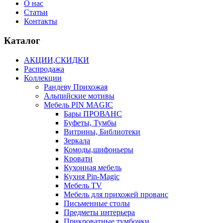
О нас
Статьи
Контакты
Каталог
АКЦИИ,СКИДКИ
Распродажа
Коллекции
Рандеву Прихожая
Альпийские мотивы
Мебель PIN MAGIС
Бары ПРОВАНС
Буфеты, Тумбы
Витрины, Библиотеки
Зеркала
Комоды,шифоньеры
Кровати
Кухонная мебель
Кухня Pin-Magic
Мебель TV
Мебель для прихожей прованс
Письменные столы
Предметы интерьера
Прикроватные тумбочки