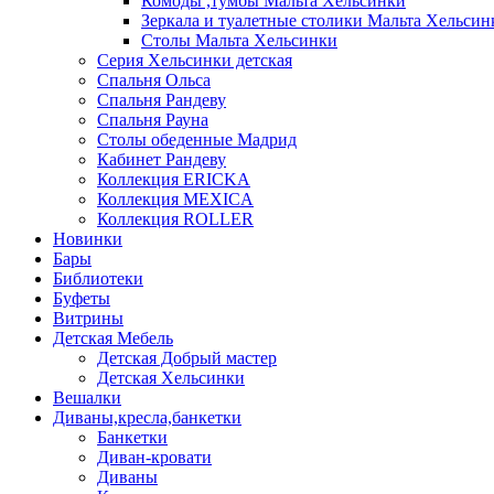
Комоды ,тумбы Мальта Хельсинки
Зеркала и туалетные столики Мальта Хельсин
Столы Мальта Хельсинки
Серия Хельсинки детская
Спальня Ольса
Спальня Рандеву
Спальня Рауна
Столы обеденные Мадрид
Кабинет Рандеву
Коллекция ERICKA
Коллекция MEXICA
Коллекция ROLLER
Новинки
Бары
Библиотеки
Буфеты
Витрины
Детская Мебель
Детская Добрый мастер
Детская Хельсинки
Вешалки
Диваны,кресла,банкетки
Банкетки
Диван-кровати
Диваны