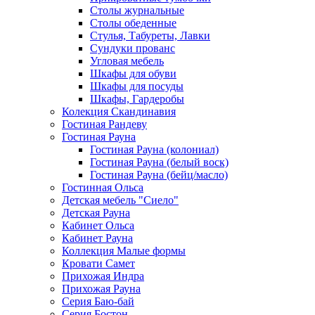
Столы журнальные
Столы обеденные
Стулья, Табуреты, Лавки
Сундуки прованс
Угловая мебель
Шкафы для обуви
Шкафы для посуды
Шкафы, Гардеробы
Колекция Скандинавия
Гостиная Рандеву
Гостиная Рауна
Гостиная Рауна (колониал)
Гостиная Рауна (белый воск)
Гостиная Рауна (бейц/масло)
Гостинная Ольса
Детская мебель "Сиело"
Детская Рауна
Кабинет Ольса
Кабинет Рауна
Коллекция Малые формы
Кровати Самет
Прихожая Индра
Прихожая Рауна
Серия Баю-бай
Серия Бостон