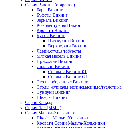
Серия Викинг (старение)
Бары Викинг
Буфеты Викинг
Зеркала Викинг
Комоды,тумбы Викинг
Кровати Викинг
Кухня Викинг
Низ кухни Викинг
Верх кухни Викинг
Лавки,стулья,табуреты
Мягкая мебель Викинг
Прихожие Викинг
Спальни Викинг
Спальня Викинг 01
Спальня Викинг GL
Столы обеденные Викинг
Столы журнальные/письменные/туалетные
Сундуки Викинг
Шкафы Викинг
Серия Канада
Серия Лак (ММЦ)
Серия Мальта-Хельсинки
Шкафы Мальта Хельсинки
Кровати Серии Мальта-Хельсинки