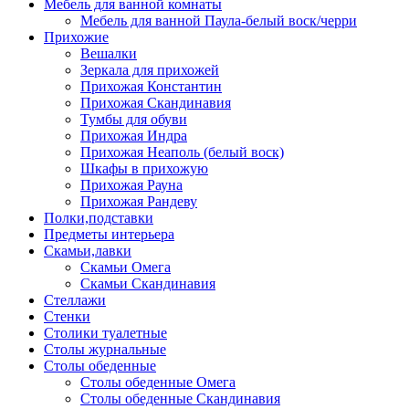
Мебель для ванной комнаты
Мебель для ванной Паула-белый воск/черри
Прихожие
Вешалки
Зеркала для прихожей
Прихожая Константин
Прихожая Скандинавия
Тумбы для обуви
Прихожая Индра
Прихожая Неаполь (белый воск)
Шкафы в прихожую
Прихожая Рауна
Прихожая Рандеву
Полки,подставки
Предметы интерьера
Скамьи,лавки
Скамьи Омега
Скамьи Скандинавия
Стеллажи
Стенки
Столики туалетные
Столы журнальные
Столы обеденные
Столы обеденные Омега
Столы обеденные Скандинавия