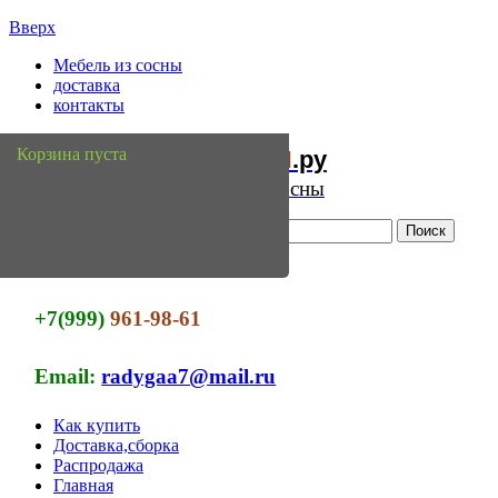
Вверх
Мебель из сосны
доставка
контакты
Мебель
Сосны
Корзина пуста
из
.ру
Интернет магазин мебели из сосны
+7(999)
961-98-61
Email:
radygaa7@mail.ru
Как купить
Доставка,сборка
Распродажа
Главная