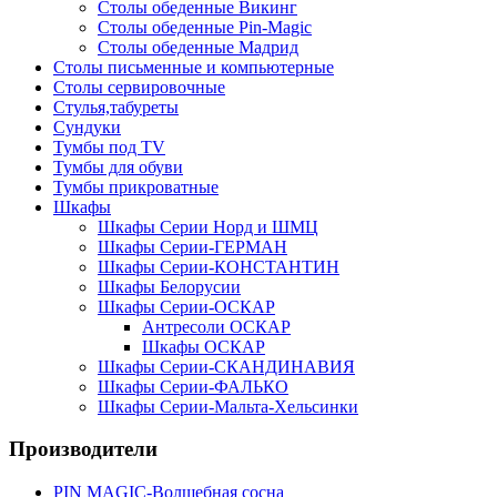
Столы обеденные Викинг
Столы обеденные Pin-Magic
Столы обеденные Мадрид
Столы письменные и компьютерные
Столы сервировочные
Стулья,табуреты
Сундуки
Тумбы под TV
Тумбы для обуви
Тумбы прикроватные
Шкафы
Шкафы Серии Норд и ШМЦ
Шкафы Серии-ГЕРМАН
Шкафы Серии-КОНСТАНТИН
Шкафы Белорусии
Шкафы Серии-ОСКАР
Антресоли ОСКАР
Шкафы ОСКАР
Шкафы Серии-СКАНДИНАВИЯ
Шкафы Серии-ФАЛЬКО
Шкафы Серии-Мальта-Хельсинки
Производители
PIN MAGIС-Волшебная сосна