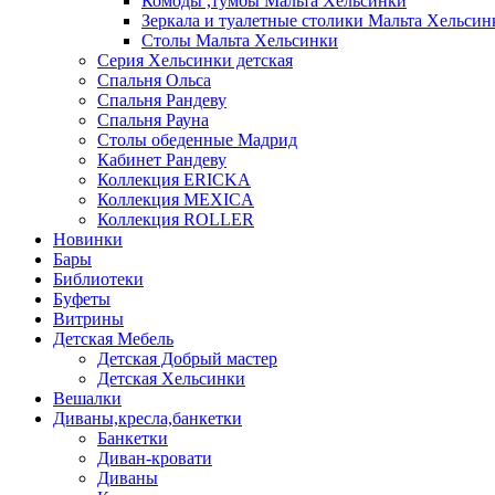
Комоды ,тумбы Мальта Хельсинки
Зеркала и туалетные столики Мальта Хельсин
Столы Мальта Хельсинки
Серия Хельсинки детская
Спальня Ольса
Спальня Рандеву
Спальня Рауна
Столы обеденные Мадрид
Кабинет Рандеву
Коллекция ERICKA
Коллекция MEXICA
Коллекция ROLLER
Новинки
Бары
Библиотеки
Буфеты
Витрины
Детская Мебель
Детская Добрый мастер
Детская Хельсинки
Вешалки
Диваны,кресла,банкетки
Банкетки
Диван-кровати
Диваны