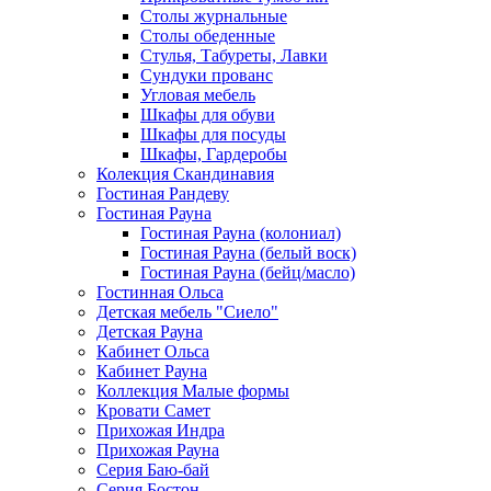
Столы журнальные
Столы обеденные
Стулья, Табуреты, Лавки
Сундуки прованс
Угловая мебель
Шкафы для обуви
Шкафы для посуды
Шкафы, Гардеробы
Колекция Скандинавия
Гостиная Рандеву
Гостиная Рауна
Гостиная Рауна (колониал)
Гостиная Рауна (белый воск)
Гостиная Рауна (бейц/масло)
Гостинная Ольса
Детская мебель "Сиело"
Детская Рауна
Кабинет Ольса
Кабинет Рауна
Коллекция Малые формы
Кровати Самет
Прихожая Индра
Прихожая Рауна
Серия Баю-бай
Серия Бостон