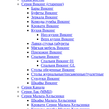
Серия Викинг (старение)
Бары Викинг
Буфеты Викинг
Зеркала Викинг
Комоды,тумбы Викинг
Кровати Викинг
Кухня Викинг
Низ кухни Викинг
Верх кухни Викинг
Лавки,стулья,табуреты
Мягкая мебель Викинг
Прихожие Викинг
Спальни Викинг
Спальня Викинг 01
Спальня Викинг GL
Столы обеденные Викинг
Столы журнальные/письменные/туалетные
Сундуки Викинг
Шкафы Викинг
Серия Канада
Серия Лак (ММЦ)
Серия Мальта-Хельсинки
Шкафы Мальта Хельсинки
Кровати Серии Мальта-Хельсинки