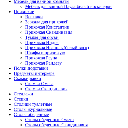
Мебель для ванной комнаты
Мебель для ванной Паула-белый воск/черри
Прихожие
Вешалки
Зеркала для прихожей
Прихожая Константин
Прихожая Скандинавия
Тумбы для обуви
Прихожая Индра
Прихожая Неаполь (белый воск)
Шкафы в прихожую
Прихожая Рауна
Прихожая Рандеву
Полки,подставки
Предметы интерьера
Скамьи,лавки
Скамьи Омега
Скамьи Скандинавия
Стеллажи
Стенки
Столики туалетные
Столы журнальные
Столы обеденные
Столы обеденные Омега
Столы обеденные Скандинавия