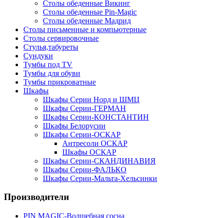
Столы обеденные Викинг
Столы обеденные Pin-Magic
Столы обеденные Мадрид
Столы письменные и компьютерные
Столы сервировочные
Стулья,табуреты
Сундуки
Тумбы под TV
Тумбы для обуви
Тумбы прикроватные
Шкафы
Шкафы Серии Норд и ШМЦ
Шкафы Серии-ГЕРМАН
Шкафы Серии-КОНСТАНТИН
Шкафы Белорусии
Шкафы Серии-ОСКАР
Антресоли ОСКАР
Шкафы ОСКАР
Шкафы Серии-СКАНДИНАВИЯ
Шкафы Серии-ФАЛЬКО
Шкафы Серии-Мальта-Хельсинки
Производители
PIN MAGIС-Волшебная сосна