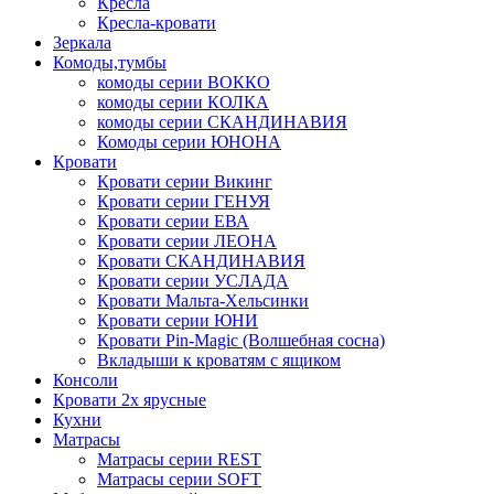
Кресла
Кресла-кровати
Зеркала
Комоды,тумбы
комоды серии ВОККО
комоды серии КОЛКА
комоды серии СКАНДИНАВИЯ
Комоды серии ЮНОНА
Кровати
Кровати серии Викинг
Кровати серии ГЕНУЯ
Кровати серии ЕВА
Кровати серии ЛЕОНА
Кровати СКАНДИНАВИЯ
Кровати серии УСЛАДА
Кровати Мальта-Хельсинки
Кровати серии ЮНИ
Кровати Pin-Magic (Волшебная сосна)
Вкладыши к кроватям с ящиком
Консоли
Кровати 2х ярусные
Кухни
Матрасы
Матрасы серии REST
Матрасы серии SOFT