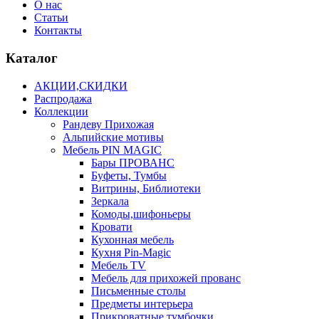
О нас
Статьи
Контакты
Каталог
АКЦИИ,СКИДКИ
Распродажа
Коллекции
Рандеву Прихожая
Альпийские мотивы
Мебель PIN MAGIС
Бары ПРОВАНС
Буфеты, Тумбы
Витрины, Библиотеки
Зеркала
Комоды,шифоньеры
Кровати
Кухонная мебель
Кухня Pin-Magic
Мебель TV
Мебель для прихожей прованс
Письменные столы
Предметы интерьера
Прикроватные тумбочки