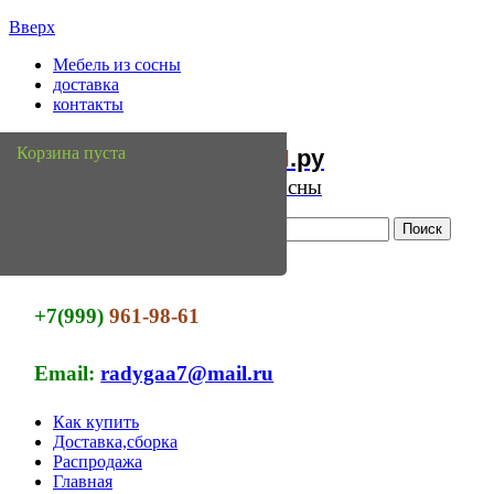
Вверх
Мебель из сосны
доставка
контакты
Мебель
Сосны
Корзина пуста
из
.ру
Интернет магазин мебели из сосны
+7(999)
961-98-61
Email:
radygaa7@mail.ru
Как купить
Доставка,сборка
Распродажа
Главная