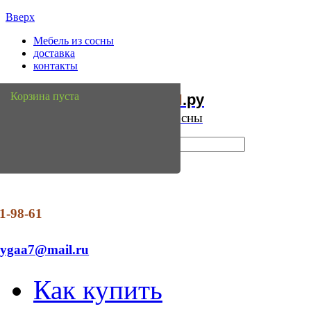
Вверх
Мебель из сосны
доставка
контакты
Мебель
Сосны
Корзина пуста
из
.ру
Интернет магазин мебели из сосны
1-98-61
dygaa7@mail.ru
Как купить