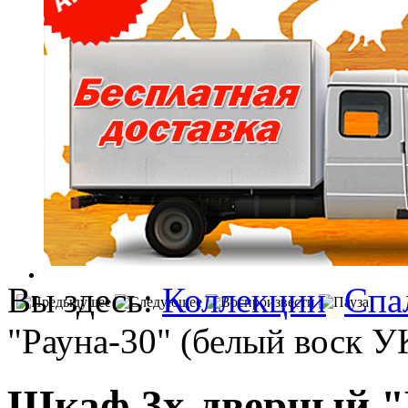
Вы здесь:
Коллекции
Спа
"Рауна-30" (белый воск У
Шкаф 3х-дверный "Р