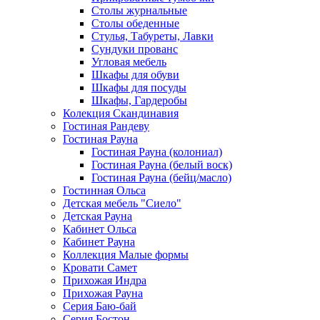
Столы журнальные
Столы обеденные
Стулья, Табуреты, Лавки
Сундуки прованс
Угловая мебель
Шкафы для обуви
Шкафы для посуды
Шкафы, Гардеробы
Колекция Скандинавия
Гостиная Рандеву
Гостиная Рауна
Гостиная Рауна (колониал)
Гостиная Рауна (белый воск)
Гостиная Рауна (бейц/масло)
Гостинная Ольса
Детская мебель "Сиело"
Детская Рауна
Кабинет Ольса
Кабинет Рауна
Коллекция Малые формы
Кровати Самет
Прихожая Индра
Прихожая Рауна
Серия Баю-бай
Серия Бостон