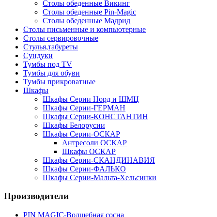
Столы обеденные Викинг
Столы обеденные Pin-Magic
Столы обеденные Мадрид
Столы письменные и компьютерные
Столы сервировочные
Стулья,табуреты
Сундуки
Тумбы под TV
Тумбы для обуви
Тумбы прикроватные
Шкафы
Шкафы Серии Норд и ШМЦ
Шкафы Серии-ГЕРМАН
Шкафы Серии-КОНСТАНТИН
Шкафы Белорусии
Шкафы Серии-ОСКАР
Антресоли ОСКАР
Шкафы ОСКАР
Шкафы Серии-СКАНДИНАВИЯ
Шкафы Серии-ФАЛЬКО
Шкафы Серии-Мальта-Хельсинки
Производители
PIN MAGIС-Волшебная сосна