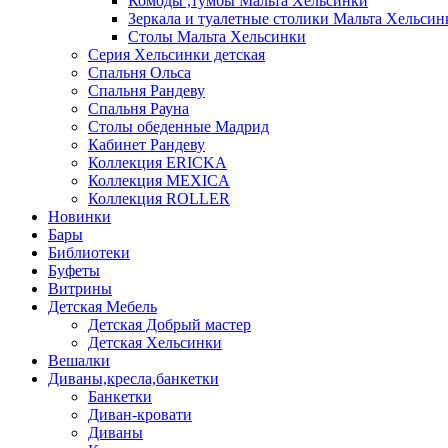
Комоды ,тумбы Мальта Хельсинки
Зеркала и туалетные столики Мальта Хельсин
Столы Мальта Хельсинки
Серия Хельсинки детская
Спальня Ольса
Спальня Рандеву
Спальня Рауна
Столы обеденные Мадрид
Кабинет Рандеву
Коллекция ERICKA
Коллекция MEXICA
Коллекция ROLLER
Новинки
Бары
Библиотеки
Буфеты
Витрины
Детская Мебель
Детская Добрый мастер
Детская Хельсинки
Вешалки
Диваны,кресла,банкетки
Банкетки
Диван-кровати
Диваны