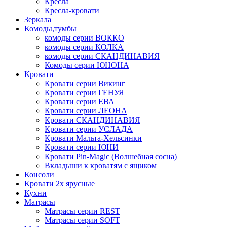
Кресла
Кресла-кровати
Зеркала
Комоды,тумбы
комоды серии ВОККО
комоды серии КОЛКА
комоды серии СКАНДИНАВИЯ
Комоды серии ЮНОНА
Кровати
Кровати серии Викинг
Кровати серии ГЕНУЯ
Кровати серии ЕВА
Кровати серии ЛЕОНА
Кровати СКАНДИНАВИЯ
Кровати серии УСЛАДА
Кровати Мальта-Хельсинки
Кровати серии ЮНИ
Кровати Pin-Magic (Волшебная сосна)
Вкладыши к кроватям с ящиком
Консоли
Кровати 2х ярусные
Кухни
Матрасы
Матрасы серии REST
Матрасы серии SOFT