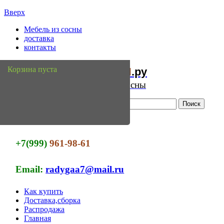
Вверх
Мебель из сосны
доставка
контакты
Мебель
Сосны
Корзина пуста
из
.ру
Интернет магазин мебели из сосны
+7(999)
961-98-61
Email:
radygaa7@mail.ru
Как купить
Доставка,сборка
Распродажа
Главная