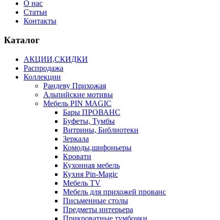
О нас
Статьи
Контакты
Каталог
АКЦИИ,СКИДКИ
Распродажа
Коллекции
Рандеву Прихожая
Альпийские мотивы
Мебель PIN MAGIС
Бары ПРОВАНС
Буфеты, Тумбы
Витрины, Библиотеки
Зеркала
Комоды,шифоньеры
Кровати
Кухонная мебель
Кухня Pin-Magic
Мебель TV
Мебель для прихожей прованс
Письменные столы
Предметы интерьера
Прикроватные тумбочки