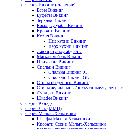
Серия Викинг (старение)
Бары Викинг
Буфеты Викинг
Зеркала Викинг
Комоды,тумбы Викинг
Кровати Викинг
Кухня Викинг
Низ кухни Викинг
Верх кухни Викинг
Лавки,стулья,табуреты
Мягкая мебель Викинг
Прихожие Викинг
Спальни Викинг
Спальня Викинг 01
Спальня Викинг GL
Столы обеденные Викинг
Столы журнальные/письменные/туалетные
Сундуки Викинг
Шкафы Викинг
Серия Канада
Серия Лак (ММЦ)
Серия Мальта-Хельсинки
Шкафы Мальта Хельсинки
Кровати Серии Мальта-Хельсинки