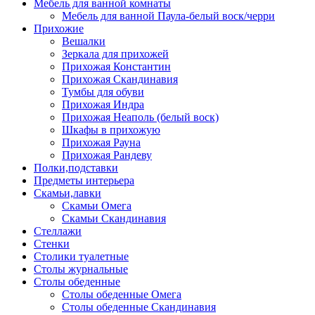
Мебель для ванной комнаты
Мебель для ванной Паула-белый воск/черри
Прихожие
Вешалки
Зеркала для прихожей
Прихожая Константин
Прихожая Скандинавия
Тумбы для обуви
Прихожая Индра
Прихожая Неаполь (белый воск)
Шкафы в прихожую
Прихожая Рауна
Прихожая Рандеву
Полки,подставки
Предметы интерьера
Скамьи,лавки
Скамьи Омега
Скамьи Скандинавия
Стеллажи
Стенки
Столики туалетные
Столы журнальные
Столы обеденные
Столы обеденные Омега
Столы обеденные Скандинавия