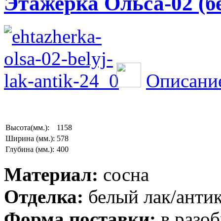
Этажерка Ольса-02 (б
Описание
Высота(мм.):
1158
Ширина (мм.):
578
Глубина (мм.):
400
Материал:
сосна
Отделка:
белый лак/анти
Форма поставки:
в разоб