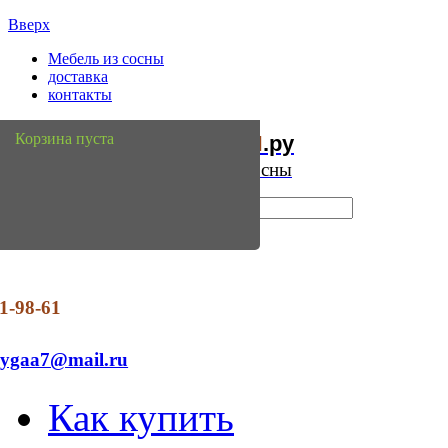
Вверх
Мебель из сосны
доставка
контакты
Мебель
Сосны
Корзина пуста
из
.ру
Интернет магазин мебели из сосны
1-98-61
dygaa7@mail.ru
Как купить