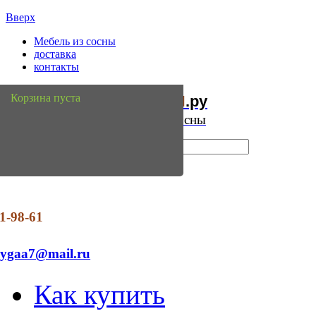
Вверх
Мебель из сосны
доставка
контакты
Мебель
Сосны
Корзина пуста
из
.ру
Интернет магазин мебели из сосны
1-98-61
dygaa7@mail.ru
Как купить