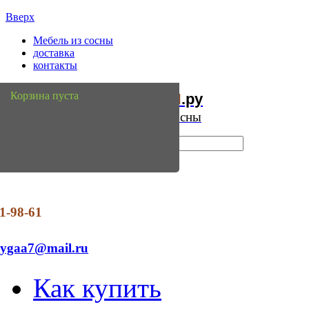
Вверх
Мебель из сосны
доставка
контакты
Мебель
Сосны
Корзина пуста
из
.ру
Интернет магазин мебели из сосны
1-98-61
dygaa7@mail.ru
Как купить