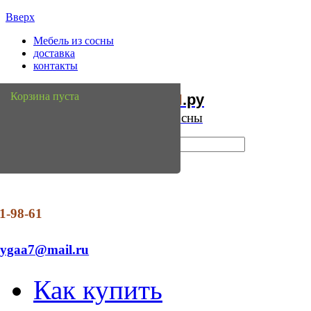
Вверх
Мебель из сосны
доставка
контакты
Мебель
Сосны
Корзина пуста
из
.ру
Интернет магазин мебели из сосны
1-98-61
dygaa7@mail.ru
Как купить