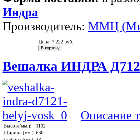
Индра
Производитель:
ММЦ (Ми
Цена:
7 222 руб.
Вешалка ИНДРА Д7121
Описание т
Высота(мм.):
1102
Ширина (мм.):
630
Глубина (мм.):
33