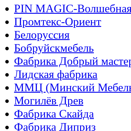
PIN MAGIС-Волшебная
Промтекс-Ориент
Белоруссия
Бобруйскмебель
Фабрика Добрый масте
Лидская фабрика
ММЦ (Минский Мебель
Могилёв Древ
Фабрика Скайда
Фабрика Диприз