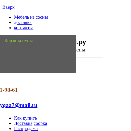
Вверх
Мебель из сосны
доставка
контакты
Мебель
Сосны
Корзина пуста
из
.ру
Интернет магазин мебели из сосны
1-98-61
dygaa7@mail.ru
Как купить
Доставка,сборка
Распродажа