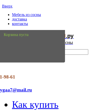
Вверх
Мебель из сосны
доставка
контакты
Мебель
Сосны
Корзина пуста
из
.ру
Интернет магазин мебели из сосны
1-98-61
dygaa7@mail.ru
Как купить