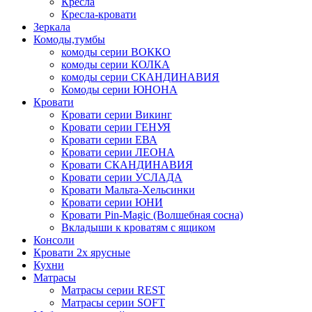
Кресла
Кресла-кровати
Зеркала
Комоды,тумбы
комоды серии ВОККО
комоды серии КОЛКА
комоды серии СКАНДИНАВИЯ
Комоды серии ЮНОНА
Кровати
Кровати серии Викинг
Кровати серии ГЕНУЯ
Кровати серии ЕВА
Кровати серии ЛЕОНА
Кровати СКАНДИНАВИЯ
Кровати серии УСЛАДА
Кровати Мальта-Хельсинки
Кровати серии ЮНИ
Кровати Pin-Magic (Волшебная сосна)
Вкладыши к кроватям с ящиком
Консоли
Кровати 2х ярусные
Кухни
Матрасы
Матрасы серии REST
Матрасы серии SOFT