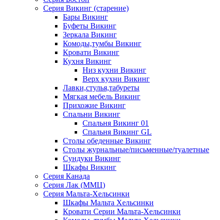
Серия Викинг (старение)
Бары Викинг
Буфеты Викинг
Зеркала Викинг
Комоды,тумбы Викинг
Кровати Викинг
Кухня Викинг
Низ кухни Викинг
Верх кухни Викинг
Лавки,стулья,табуреты
Мягкая мебель Викинг
Прихожие Викинг
Спальни Викинг
Спальня Викинг 01
Спальня Викинг GL
Столы обеденные Викинг
Столы журнальные/письменные/туалетные
Сундуки Викинг
Шкафы Викинг
Серия Канада
Серия Лак (ММЦ)
Серия Мальта-Хельсинки
Шкафы Мальта Хельсинки
Кровати Серии Мальта-Хельсинки