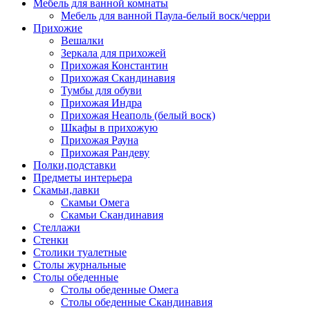
Мебель для ванной комнаты
Мебель для ванной Паула-белый воск/черри
Прихожие
Вешалки
Зеркала для прихожей
Прихожая Константин
Прихожая Скандинавия
Тумбы для обуви
Прихожая Индра
Прихожая Неаполь (белый воск)
Шкафы в прихожую
Прихожая Рауна
Прихожая Рандеву
Полки,подставки
Предметы интерьера
Скамьи,лавки
Скамьи Омега
Скамьи Скандинавия
Стеллажи
Стенки
Столики туалетные
Столы журнальные
Столы обеденные
Столы обеденные Омега
Столы обеденные Скандинавия