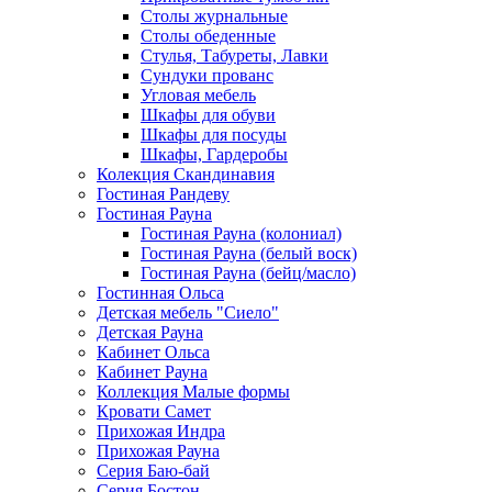
Столы журнальные
Столы обеденные
Стулья, Табуреты, Лавки
Сундуки прованс
Угловая мебель
Шкафы для обуви
Шкафы для посуды
Шкафы, Гардеробы
Колекция Скандинавия
Гостиная Рандеву
Гостиная Рауна
Гостиная Рауна (колониал)
Гостиная Рауна (белый воск)
Гостиная Рауна (бейц/масло)
Гостинная Ольса
Детская мебель "Сиело"
Детская Рауна
Кабинет Ольса
Кабинет Рауна
Коллекция Малые формы
Кровати Самет
Прихожая Индра
Прихожая Рауна
Серия Баю-бай
Серия Бостон