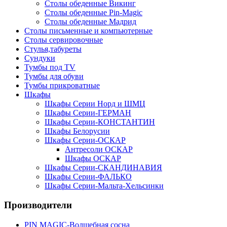
Столы обеденные Викинг
Столы обеденные Pin-Magic
Столы обеденные Мадрид
Столы письменные и компьютерные
Столы сервировочные
Стулья,табуреты
Сундуки
Тумбы под TV
Тумбы для обуви
Тумбы прикроватные
Шкафы
Шкафы Серии Норд и ШМЦ
Шкафы Серии-ГЕРМАН
Шкафы Серии-КОНСТАНТИН
Шкафы Белорусии
Шкафы Серии-ОСКАР
Антресоли ОСКАР
Шкафы ОСКАР
Шкафы Серии-СКАНДИНАВИЯ
Шкафы Серии-ФАЛЬКО
Шкафы Серии-Мальта-Хельсинки
Производители
PIN MAGIС-Волшебная сосна