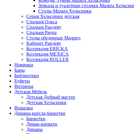
Комоды ,тумбы Мальта Хельсинки
Зеркала и туалетные столики Мальта Хельсин
Столы Мальта Хельсинки
Серия Хельсинки детская
Спальня Ольса
Спальня Рандеву
Спальня Рауна
Столы обеденные Мадрид
Кабинет Рандеву
Коллекция ERICKA
Коллекция MEXICA
Коллекция ROLLER
Новинки
Бары
Библиотеки
Буфеты
Витрины
Детская Мебель
Детская Добрый мастер
Детская Хельсинки
Вешалки
Диваны,кресла,банкетки
Банкетки
Диван-кровати
Диваны