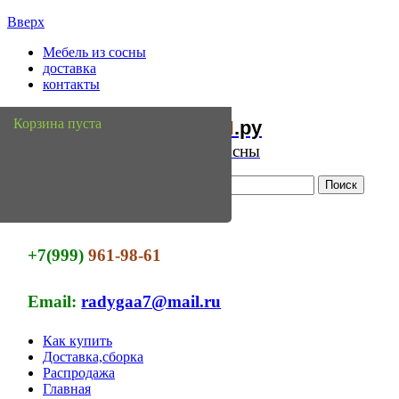
Вверх
Мебель из сосны
доставка
контакты
Мебель
Сосны
Корзина пуста
из
.ру
Интернет магазин мебели из сосны
+7(999)
961-98-61
Email:
radygaa7@mail.ru
Как купить
Доставка,сборка
Распродажа
Главная