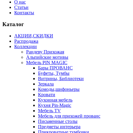
О нас
Статьи
Контакты
Каталог
АКЦИИ,СКИДКИ
Распродажа
Коллекции
Рандеву Прихожая
Альпийские мотивы
Мебель PIN MAGIС
Бары ПРОВАНС
Буфеты, Тумбы
Витрины, Библиотеки
Зеркала
Комоды,шифоньеры
Кровати
Кухонная мебель
Кухня Pin-Magic
Мебель TV
Мебель для прихожей прованс
Письменные столы
Предметы интерьера
Прикроватные тумбочки